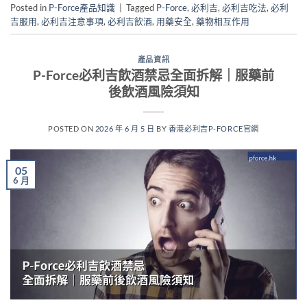
Posted in
P-Force產品知識
|
Tagged
P-Force
,
必利吉
,
必利吉吃法
,
必利
吉服用
,
必利吉注意事項
,
必利吉飲酒
,
用藥安全
,
藥物相互作用
產品資訊
P-Force必利吉飲酒禁忌全面拆解｜服藥前
後飲酒風險須知
POSTED ON
2026 年 6 月 5 日
BY
香港必利吉P-FORCE官網
05
6 月