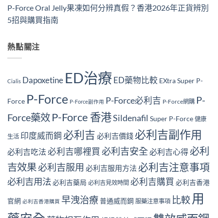
P-Force Oral Jelly果凍如何分辨真假？香港2026年正貨辨別
5招與購買指南
熱點關注
ED治療
Dapoxetine
ED藥物比較
EXtra Super P-
Cialis
P-Force
P-
P-Force必利吉
Force
P-Force網購
P-Force副作用
P-Force 香港
Force藥效
Sildenafil
Super P-Force
健康
必利吉副作用
必利吉
印度威而鋼
必利吉價錢
生活
必利
必利吉安全
必利吉哪裡買
必利吉吃法
必利吉心得
必利吉注意事項
吉效果
必利吉服用
必利吉服用方法
必利吉用法
必利吉購買
必利吉藥局
必利吉香港
必利吉見效時間
用
早洩治療
比較
官網
普通威而鋼
服藥注意事項
必利吉香港購買