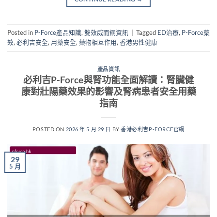
Posted in
P-Force產品知識
,
雙效威而鋼資訊
|
Tagged
ED治療
,
P-Force藥
效
,
必利吉安全
,
用藥安全
,
藥物相互作用
,
香港男性健康
產品資訊
必利吉P-Force與腎功能全面解讀：腎臟健
康對壯陽藥效果的影響及腎病患者安全用藥
指南
POSTED ON
2026 年 5 月 29 日
BY
香港必利吉P-FORCE官網
29
5 月