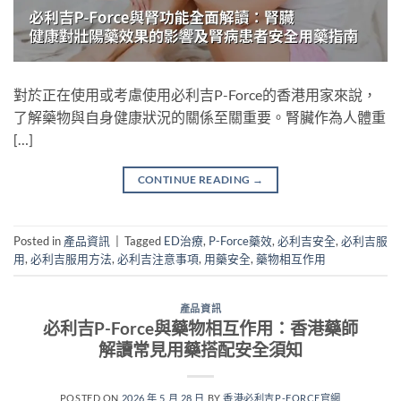
對於正在使用或考慮使用必利吉P-Force的香港用家來說，
了解藥物與自身健康狀況的關係至關重要。腎臟作為人體重
[…]
CONTINUE READING
→
Posted in
產品資訊
|
Tagged
ED治療
,
P-Force藥效
,
必利吉安全
,
必利吉服
用
,
必利吉服用方法
,
必利吉注意事項
,
用藥安全
,
藥物相互作用
產品資訊
必利吉P-Force與藥物相互作用：香港藥師
解讀常見用藥搭配安全須知
POSTED ON
2026 年 5 月 28 日
BY
香港必利吉P-FORCE官網