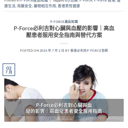
Posted in
P-Force產品知識
|
Tagged
ED治療
,
P-Force
,
P-Force 香港
,
健
康生活
,
用藥安全
,
藥物相互作用
,
香港男性健康
P-FORCE產品知識
P-Force必利吉對心臟與血壓的影響｜高血
壓患者服用安全指南與替代方案
POSTED ON
2026 年 7 月 2 日
BY
香港必利吉P-FORCE官網
02
7 月