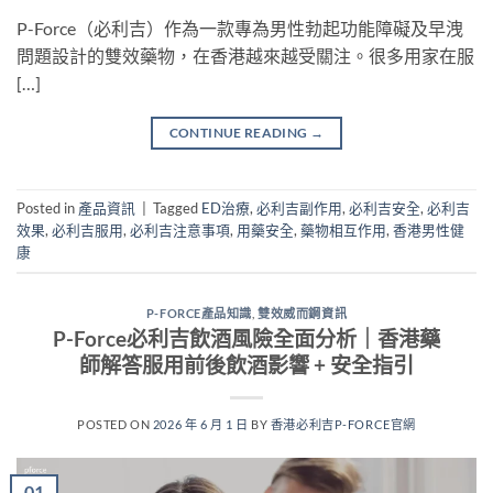
P-Force（必利吉）作為一款專為男性勃起功能障礙及早洩
問題設計的雙效藥物，在香港越來越受關注。很多用家在服
[…]
CONTINUE READING
→
Posted in
產品資訊
|
Tagged
ED治療
,
必利吉副作用
,
必利吉安全
,
必利吉
效果
,
必利吉服用
,
必利吉注意事項
,
用藥安全
,
藥物相互作用
,
香港男性健
康
P-FORCE產品知識
,
雙效威而鋼資訊
P-Force必利吉飲酒風險全面分析｜香港藥
師解答服用前後飲酒影響 + 安全指引
POSTED ON
2026 年 6 月 1 日
BY
香港必利吉P-FORCE官網
01