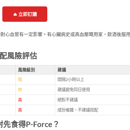
🔥 立即訂購
afil對心血管有一定影響。有心臟病史或高血壓嘅用家，飲酒後服用
搭配風險評估
風險級別
建議
低
間隔2小時以上
中
建議避免同日使用
高
絕對不建議
高
成份複雜，不建議搭配
食得P-Force？