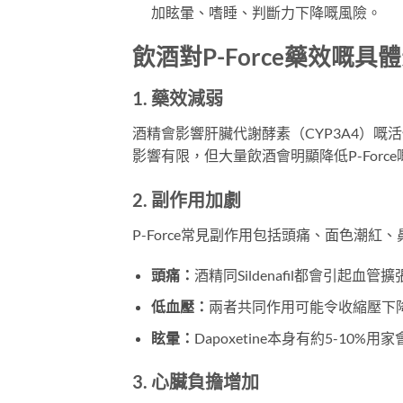
加眩暈、嗜睡、判斷力下降嘅風險。
飲酒對P-Force藥效嘅具
1. 藥效減弱
酒精會影響肝臟代謝酵素（CYP3A4）嘅活性
影響有限，但大量飲酒會明顯降低P-For
2. 副作用加劇
P-Force常見副作用包括頭痛、面色潮
頭痛：
酒精同Sildenafil都會引起
低血壓：
兩者共同作用可能令收縮壓下降1
眩暈：
Dapoxetine本身有約5-10
3. 心臟負擔增加