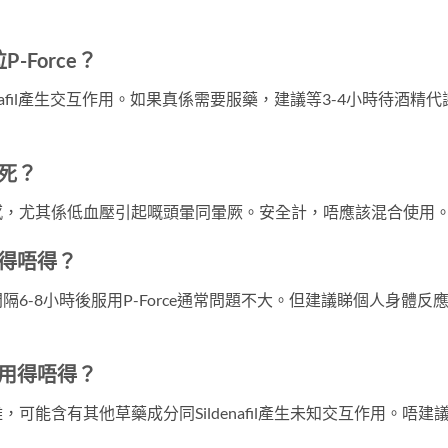
Force？
nafil產生交互作用。如果真係需要服藥，建議等3-4小時待酒精代
會死？
感，尤其係低血壓引起嘅頭暈同暈厥。安全計，唔應該混合使用
e得唔得？
6-8小時後服用P-Force通常問題不大。但建議睇個人身體反
服用得唔得？
能含有其他草藥成分同Sildenafil產生未知交互作用。唔建