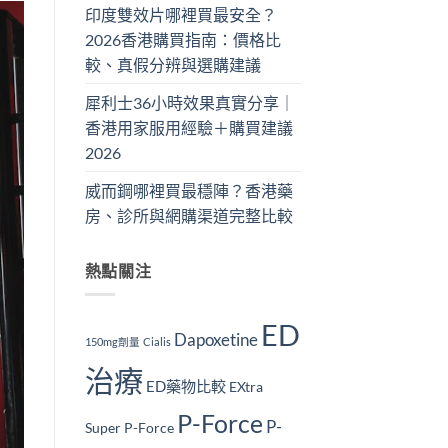
印度雙效片哪裡買最安全？
2026香港購買指南：價格比
較、真假分辨與選購建議
犀利士36小時效果真實分享｜
香港用家服用經驗＋購買建議
2026
威而鋼哪裡買最穩陣？香港藥
房、診所與網購渠道完整比較
熱點關注
ED
Dapoxetine
150mg劑量
Cialis
治療
ED藥物比較
EXtra
P-Force
P-
Super P-Force