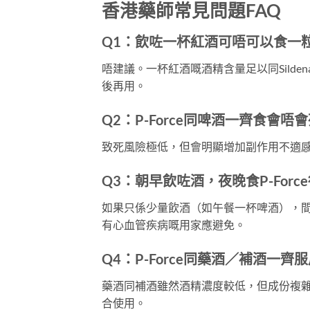
香港藥師常見問題FAQ
Q1：飲咗一杯紅酒可唔可以食一粒P-
唔建議。一杯紅酒嘅酒精含量足以同Silde
後再用。
Q2：P-Force同啤酒一齊食會唔
致死風險極低，但會明顯增加副作用不適
Q3：朝早飲咗酒，夜晚食P-Forc
如果只係少量飲酒（如午餐一杯啤酒），間隔
有心血管疾病嘅用家應避免。
Q4：P-Force同藥酒／補酒一齊
藥酒同補酒雖然酒精濃度較低，但成份複雜，可
合使用。