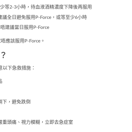
少等2-3小時，待血液酒精濃度下降後再服用
建議全日避免服用P-Force，或等至少6小時
唔建議當日服用P-Force
該服用P-Force。
辦？
留意以下急救措施：
品
躺下，避免跌倒
嚴重頭痛、視力模糊，立即去急症室