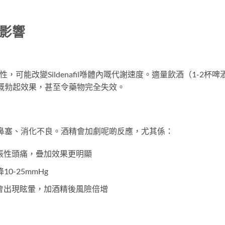
體影響
，可能改變Sildenafil喺體內嘅代謝速度。適量飲酒（1-2杯啤
ce嘅勃起效果，甚至令藥物完全失效。
紅、鼻塞、消化不良。酒精會加劇呢啲反應，尤其係：
血管擴張性頭痛，疊加效果更明顯
0-25mmHg
%用家會出現眩暈，加酒精後風險倍增