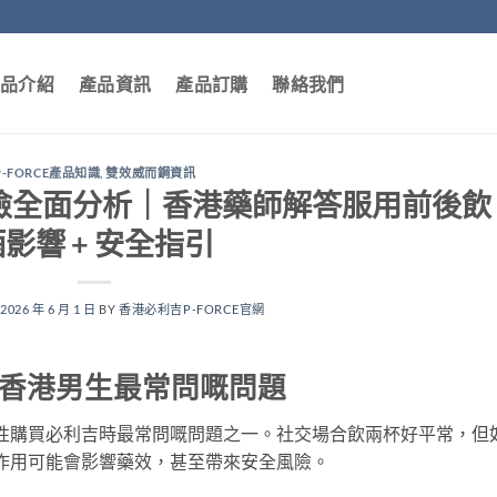
品介紹
產品資訊
產品訂購
聯絡我們
P-FORCE產品知識
,
雙效威而鋼資訊
酒風險全面分析｜香港藥師解答服用前後飲
影響 + 安全指引
N
2026 年 6 月 1 日
BY
香港必利吉P-FORCE官網
嗎？香港男生最常問嘅問題
港男性購買必利吉時最常問嘅問題之一。社交場合飲兩杯好平常，但
交互作用可能會影響藥效，甚至帶來安全風險。