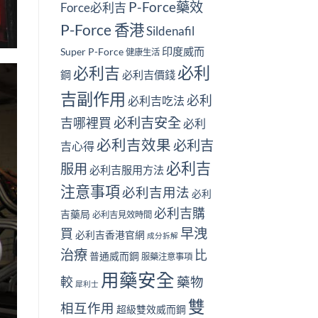
P-Force藥效
Force必利吉
P-Force 香港
Sildenafil
印度威而
Super P-Force
健康生活
必利
必利吉
鋼
必利吉價錢
吉副作用
必利
必利吉吃法
必利吉安全
吉哪裡買
必利
必利吉效果
必利吉
吉心得
必利吉
服用
必利吉服用方法
注意事項
必利吉用法
必利
必利吉購
吉藥局
必利吉見效時間
早洩
買
必利吉香港官網
成分拆解
治療
比
普通威而鋼
服藥注意事項
用藥安全
較
藥物
犀利士
雙
相互作用
超級雙效威而鋼