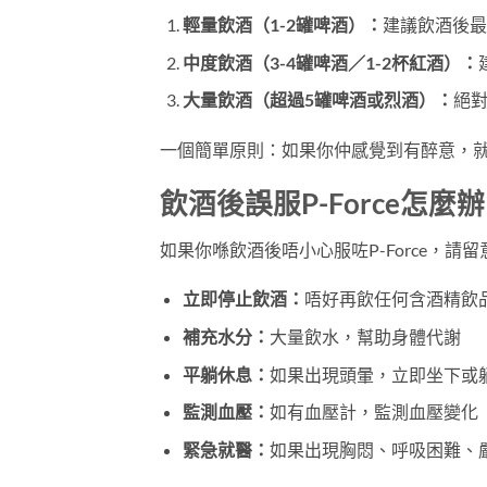
輕量飲酒（1-2罐啤酒）：
建議飲酒後最
中度飲酒（3-4罐啤酒／1-2杯紅酒）：
大量飲酒（超過5罐啤酒或烈酒）：
絕對
一個簡單原則：如果你仲感覺到有醉意，就唔應
飲酒後誤服P-Force怎麼
如果你喺飲酒後唔小心服咗P-Force，請
立即停止飲酒：
唔好再飲任何含酒精飲
補充水分：
大量飲水，幫助身體代謝
平躺休息：
如果出現頭暈，立即坐下或
監測血壓：
如有血壓計，監測血壓變化
緊急就醫：
如果出現胸悶、呼吸困難、