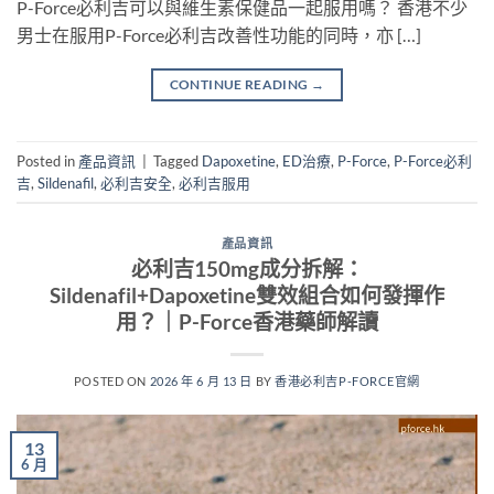
P-Force必利吉可以與維生素保健品一起服用嗎？ 香港不少
男士在服用P-Force必利吉改善性功能的同時，亦 […]
CONTINUE READING
→
Posted in
產品資訊
|
Tagged
Dapoxetine
,
ED治療
,
P-Force
,
P-Force必利
吉
,
Sildenafil
,
必利吉安全
,
必利吉服用
產品資訊
必利吉150mg成分拆解：
Sildenafil+Dapoxetine雙效組合如何發揮作
用？｜P-Force香港藥師解讀
POSTED ON
2026 年 6 月 13 日
BY
香港必利吉P-FORCE官網
13
6 月