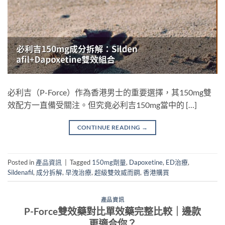
必利吉（P-Force）作為香港男士的重要選擇，其150mg雙
效配方一直備受關注。但究竟必利吉150mg當中的 […]
CONTINUE READING
→
Posted in
產品資訊
|
Tagged
150mg劑量
,
Dapoxetine
,
ED治療
,
Sildenafil
,
成分拆解
,
早洩治療
,
超級雙效威而鋼
,
香港購買
產品資訊
P-Force雙效藥對比單效藥完整比較｜邊款
更適合你？