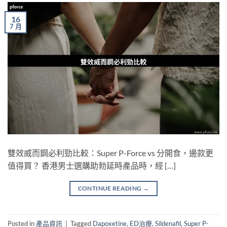
16
7 月
雙效威而鋼必利勁比較：Super P-Force vs 分開食，邊款更
值得買？ 香港男士選購助勃延時產品時，經 […]
CONTINUE READING
→
Posted in
產品資訊
|
Tagged
Dapoxetine
,
ED治療
,
Sildenafil
,
Super P-