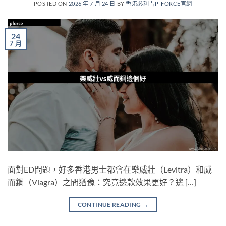
POSTED ON
2026 年 7 月 24 日
BY
香港必利吉P-FORCE官網
24
7 月
面對ED問題，好多香港男士都會在樂威壯（Levitra）和威
而鋼（Viagra）之間猶豫：究竟邊款效果更好？邊 […]
CONTINUE READING
→