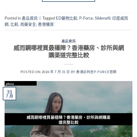
Posted in
產品資訊
|
Tagged
ED藥物比較
,
P-Force
,
Sildenafil
,
印度威而
鋼
,
比較
,
用藥安全
,
香港購買
產品資訊
威而鋼哪裡買最穩陣？香港藥房、診所與網
購渠道完整比較
POSTED ON
2026 年 7 月 31 日
BY
香港必利吉P-FORCE官網
31
7 月