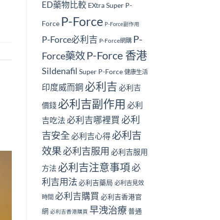
ED藥物比較
EXtra Super P-
P-Force
Force
P-Force副作用
P-
P-Force必利吉
P-Force網購
P-Force 香港
Force藥效
Sildenafil
Super P-Force
健康生活
必利吉
印度威而鋼
必利吉
必利吉副作用
必利
價錢
必利
必利吉哪裡買
吉吃法
必利吉
吉安全
必利吉心得
效果
必利吉服用
必利吉服用
必利吉注意事項
必
方法
利吉用法
必利吉藥局
必利吉見效
必利吉購買
必利吉香港官
時間
早洩治療
網
普通
必利吉香港購買