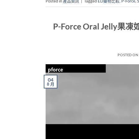
Posted in
產品資訊
|
Tagged
ED藥物比較
,
P-Force
,
S
P-Force Oral Je
POSTED O
04
8 月