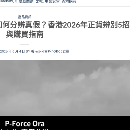
ildenafil
,
印度威而鋼
,
比較
,
用藥安全
,
香港購買
產品資訊
lly果凍如何分辨真假？香港2026年正貨辨別5招
與購買指南
N
2026 年 8 月 4 日
BY
香港必利吉P-FORCE官網