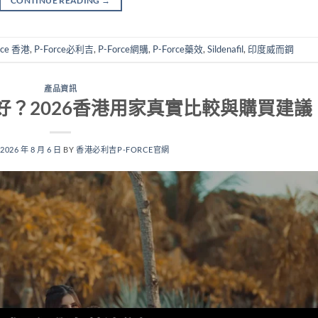
CONTINUE READING
→
rce 香港
,
P-Force必利吉
,
P-Force網購
,
P-Force藥效
,
Sildenafil
,
印度威而鋼
產品資訊
？2026香港用家真實比較與購買建議
N
2026 年 8 月 6 日
BY
香港必利吉P-FORCE官網