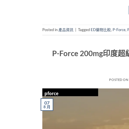
Posted in
產品資訊
|
Tagged
ED藥物比較
,
P-Force
,
P-Force 200mg
POSTED O
07
8 月