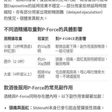
致Dapoxetine的延時效果不穩定——部分用家反映延時時間
縮短，亦有部分用家出現射精困難（delayed ejaculation）
的情況，個體差異較大。
不同酒精攝取量對P-Force的具體影響
酒精攝取量
相當於
對P-FORCE的影響
少量（1杯啤酒或1
約10g酒
輕微血壓下降，副作用風險略增，
杯紅酒）
精
一般可接受
約20-
頭暈、頭痛、面紅風險明顯增加，
適中（2-3杯）
30g酒精
藥效略降
超過40g
低血壓風險高，噁心嘔吐機會大
大量（4杯或以上）
酒精
增，不建議服用
飲酒後服用P-Force的常見副作用
酒精與P-Force同時存在體內時，以下副作用會顯著加劇：
頭痛與面紅：
Sildenafil本身已會引起血管擴張性頭痛，