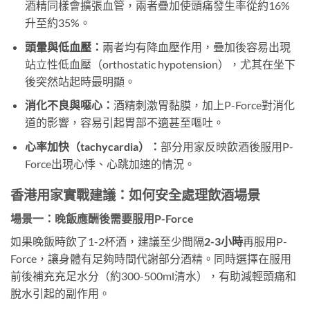
酒精同樣會擴張血管，兩者疊加使頭痛發生率從約16%
升至約35%。
頭暈與低血壓：
兩者均有降血壓作用，疊加後容易出現
站立性低血壓（orthostatic hypotension），尤其在坐下
後突然站起時最明顯。
消化不良與噁心：
酒精刺激胃黏膜，加上P-Force對消化
道的影響，容易引起胃部不適甚至嘔吐。
心率加快（tachycardia）：
部分用家反映飲酒後服用P-
Force出現心悸、心跳加速的情況。
香港用家實戰建議：如何安全處理飲酒場景
場景一：晚飯應酬後需要服用P-Force
如果晚飯時飲了1-2杯酒，建議至少間隔
2-3小時
再服用P-
Force，讓身體有足夠時間代謝部分酒精。同時選擇在服用
前後補充充足水分（約300-500ml清水），有助減輕頭痛和
脫水引起的副作用。