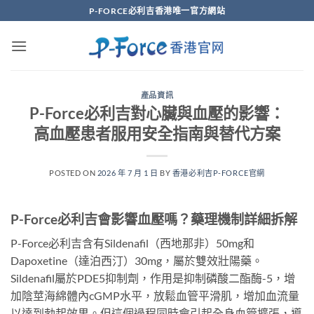
Skip
P-FORCE必利吉香港唯一官方網站
to
content
產品資訊
P-Force必利吉對心臟與血壓的影響：
高血壓患者服用安全指南與替代方案
POSTED ON
2026 年 7 月 1 日
BY
香港必利吉P-FORCE官網
P-Force必利吉會影響血壓嗎？藥理機制詳細拆解
P-Force必利吉含有Sildenafil（西地那非）50mg和
Dapoxetine（達泊西汀）30mg，屬於雙效壯陽藥。
Sildenafil屬於PDE5抑制劑，作用是抑制磷酸二酯酶-5，增
加陰莖海綿體內cGMP水平，放鬆血管平滑肌，增加血流量
以達到勃起效果。但這個過程同時會引起全身血管擴張，導