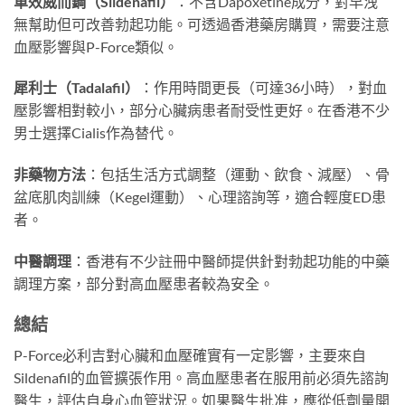
單效威而鋼（Sildenafil）
：不含Dapoxetine成分，對早洩
無幫助但可改善勃起功能。可透過香港藥房購買，需要注意
血壓影響與P-Force類似。
犀利士（Tadalafil）
：作用時間更長（可達36小時），對血
壓影響相對較小，部分心臟病患者耐受性更好。在香港不少
男士選擇Cialis作為替代。
非藥物方法
：包括生活方式調整（運動、飲食、減壓）、骨
盆底肌肉訓練（Kegel運動）、心理諮詢等，適合輕度ED患
者。
中醫調理
：香港有不少註冊中醫師提供針對勃起功能的中藥
調理方案，部分對高血壓患者較為安全。
總結
P-Force必利吉對心臟和血壓確實有一定影響，主要來自
Sildenafil的血管擴張作用。高血壓患者在服用前必須先諮詢
醫生，評估自身心血管狀況。如果醫生批准，應從低劑量開