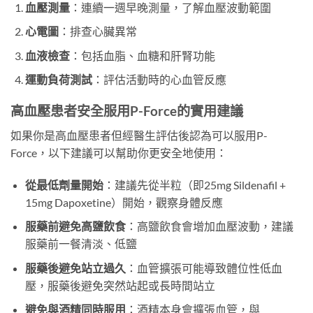
血壓測量
：連續一週早晚測量，了解血壓波動範圍
心電圖
：排查心臟異常
血液檢查
：包括血脂、血糖和肝腎功能
運動負荷測試
：評估活動時的心血管反應
高血壓患者安全服用P-Force的實用建議
如果你是高血壓患者但經醫生評估後認為可以服用P-
Force，以下建議可以幫助你更安全地使用：
從最低劑量開始
：建議先從半粒（即25mg Sildenafil +
15mg Dapoxetine）開始，觀察身體反應
服藥前避免高鹽飲食
：高鹽飲食會增加血壓波動，建議
服藥前一餐清淡、低鹽
服藥後避免站立過久
：血管擴張可能導致體位性低血
壓，服藥後避免突然站起或長時間站立
避免與酒精同時服用
：酒精本身會擴張血管，與