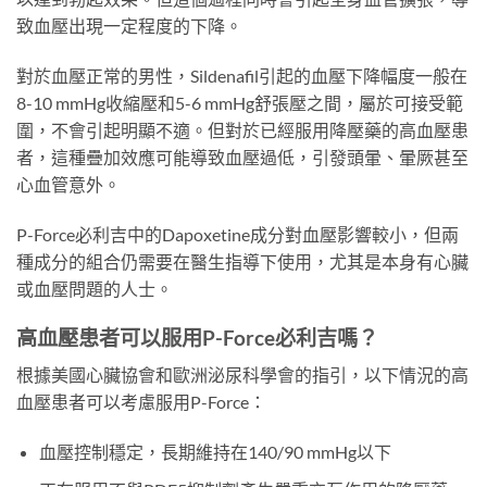
致血壓出現一定程度的下降。
對於血壓正常的男性，Sildenafil引起的血壓下降幅度一般在
8-10 mmHg收縮壓和5-6 mmHg舒張壓之間，屬於可接受範
圍，不會引起明顯不適。但對於已經服用降壓藥的高血壓患
者，這種疊加效應可能導致血壓過低，引發頭暈、暈厥甚至
心血管意外。
P-Force必利吉中的Dapoxetine成分對血壓影響較小，但兩
種成分的組合仍需要在醫生指導下使用，尤其是本身有心臟
或血壓問題的人士。
高血壓患者可以服用P-Force必利吉嗎？
根據美國心臟協會和歐洲泌尿科學會的指引，以下情況的高
血壓患者可以考慮服用P-Force：
血壓控制穩定，長期維持在140/90 mmHg以下