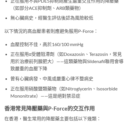
正在服用不與PDE5抑制劑產生嚴重交互作用的降壓藥
（如部分ACE抑制劑、ARB類藥物）
無心臟病史，經醫生評估後認為風險較低
以下情況的高血壓患者則應避免服用P-Force：
血壓控制不佳，高於160/100 mmHg
正在服用α受體阻滯劑（如Doxazosin、Terazosin，常見
用於治療前列腺肥大）——這類藥物與Sildenafil聯用會導
致嚴重的血壓下降
曾有心臟病發、中風或嚴重心律不整病史
正在服用硝酸鹽類藥物（如Nitroglycerin、Isosorbide
Mononitrate）——這是絕對禁忌症
香港常見降壓藥與P-Force的交互作用
在香港，醫生常用的降壓藥主要包括以下幾類：