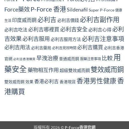
P-Force 香港
Force藥效
Sildenafil
Super P-Force
健康
必利吉副作用
必利吉
印度威而鋼
必利吉價錢
生活
必利
必利吉安全
必利吉哪裡買
必利吉吃法
必利吉心得
必利吉注意事項
吉效果
必利吉服用
必利吉服用方法
必利吉用法
必利吉購買
必利吉藥局
必利吉香港
必利吉見效時間
用
早洩治療
比較
官網
普通威而鋼
服藥注意事項
必利吉香港購買
藥安全
雙效威而鋼
藥物相互作用
超級雙效威而鋼
香
香港男性健康
香港必利吉
雙效威而鋼 效果
香港現貨
港購買
版權所有 2026 ©
P-Force香港官網