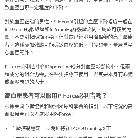
致血壓出現一定程度的下降。
對於血壓正常的男性，Sildenafil引起的血壓下降幅度一般在
8-10 mmHg收縮壓和5-6 mmHg舒張壓之間，屬於可接受範
圍，不會引起明顯不適。但對於已經服用降壓藥的高血壓患
者，這種疊加效應可能導致血壓過低，引發頭暈、暈厥甚至
心血管意外。
P-Force必利吉中的Dapoxetine成分對血壓影響較小，但兩
種成分的組合仍需要在醫生指導下使用，尤其是本身有心臟
或血壓問題的人士。
高血壓患者可以服用P-Force必利吉嗎？
根據美國心臟協會和歐洲泌尿科學會的指引，以下情況的高
血壓患者可以考慮服用P-Force：
血壓控制穩定，長期維持在140/90 mmHg以下