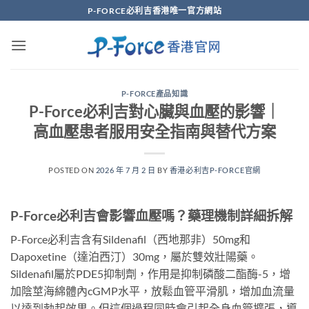
Skip
P-FORCE必利吉香港唯一官方網站
to
content
P-FORCE產品知識
P-Force必利吉對心臟與血壓的影響｜
高血壓患者服用安全指南與替代方案
POSTED ON
2026 年 7 月 2 日
BY
香港必利吉P-FORCE官網
P-Force必利吉會影響血壓嗎？藥理機制詳細拆解
P-Force必利吉含有Sildenafil（西地那非）50mg和
Dapoxetine（達泊西汀）30mg，屬於雙效壯陽藥。
Sildenafil屬於PDE5抑制劑，作用是抑制磷酸二酯酶-5，增
加陰莖海綿體內cGMP水平，放鬆血管平滑肌，增加血流量
以達到勃起效果。但這個過程同時會引起全身血管擴張，導