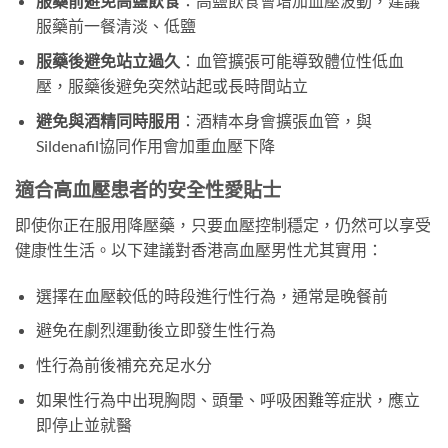
服藥前避免高鹽飲食
：高鹽飲食會增加血壓波動，建議
服藥前一餐清淡、低鹽
服藥後避免站立過久
：血管擴張可能導致體位性低血
壓，服藥後避免突然站起或長時間站立
避免與酒精同時服用
：酒精本身會擴張血管，與
Sildenafil協同作用會加重血壓下降
適合高血壓患者的安全性愛貼士
即使你正在服用降壓藥，只要血壓控制穩定，仍然可以享受
健康性生活。以下建議對香港高血壓男性尤其實用：
選擇在血壓較低的時段進行性行為，通常是晚餐前
避免在劇烈運動後立即發生性行為
性行為前後補充充足水分
如果性行為中出現胸悶、頭暈、呼吸困難等症狀，應立
即停止並就醫