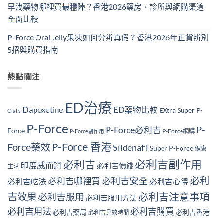
早洩藥物哪裡買最穩陣？香港2026藥房、診所與網購渠道
全面比較
P-Force Oral Jelly果凍如何分辨真假？香港2026年正貨辨別
5招與購買指南
熱點關注
ED治療
Dapoxetine
ED藥物比較
EXtra Super P-
Cialis
P-Force
P-
P-Force必利吉
Force
P-Force網購
P-Force副作用
P-Force 香港
Force藥效
Sildenafil
Super P-Force
健康
必利吉副作用
必利吉
印度威而鋼
必利吉價錢
生活
必利
必利吉安全
必利吉哪裡買
必利吉吃法
必利吉心得
必利吉注意事項
吉效果
必利吉服用
必利吉服用方法
必利吉用法
必利吉購買
必利吉藥局
必利吉香港
必利吉見效時間