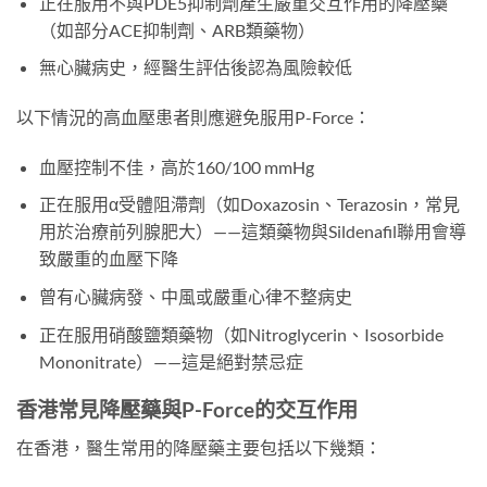
正在服用不與PDE5抑制劑產生嚴重交互作用的降壓藥
（如部分ACE抑制劑、ARB類藥物）
無心臟病史，經醫生評估後認為風險較低
以下情況的高血壓患者則應避免服用P-Force：
血壓控制不佳，高於160/100 mmHg
正在服用α受體阻滯劑（如Doxazosin、Terazosin，常見
用於治療前列腺肥大）——這類藥物與Sildenafil聯用會導
致嚴重的血壓下降
曾有心臟病發、中風或嚴重心律不整病史
正在服用硝酸鹽類藥物（如Nitroglycerin、Isosorbide
Mononitrate）——這是絕對禁忌症
香港常見降壓藥與P-Force的交互作用
在香港，醫生常用的降壓藥主要包括以下幾類：