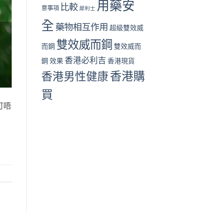
用藥安
比較
意事項
犀利士
全
藥物相互作用
超級雙效威
雙效威而鋼
而鋼
雙效威而
香港必利吉
鋼 效果
香港現貨
香港購
香港男性健康
買
可唔