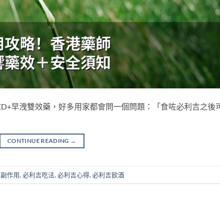
見嘅ED+早洩雙效藥，好多用家都會問一個問題：「食咗必利吉之後
CONTINUE READING
→
吉副作用
,
必利吉吃法
,
必利吉心得
,
必利吉飲酒