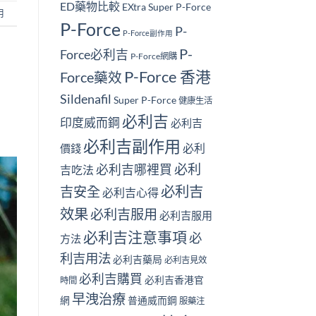
ED藥物比較
EXtra Super P-Force
用
P-Force
P-
P-Force副作用
P-
Force必利吉
P-Force網購
P-Force 香港
Force藥效
Sildenafil
Super P-Force
健康生活
必利吉
印度威而鋼
必利吉
必利吉副作用
必利
價錢
必利
必利吉哪裡買
吉吃法
必利吉
吉安全
必利吉心得
效果
必利吉服用
必利吉服用
必利吉注意事項
必
方法
利吉用法
必利吉藥局
必利吉見效
必利吉購買
必利吉香港官
時間
早洩治療
網
普通威而鋼
服藥注