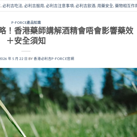
吉
,
必利吉吃法
,
必利吉服用
,
必利吉注意事項
,
必利吉飲酒
,
用藥安全
,
藥物相互作
P-FORCE產品知識
略！香港藥師講解酒精會唔會影響藥效
＋安全須知
2026 年 5 月 22 日
BY
香港必利吉P-FORCE官網