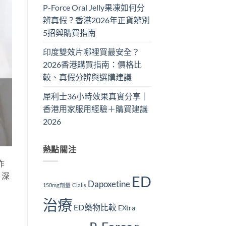
P-Force Oral Jelly果凍如何分
辨真假？香港2026年正貨辨別
5招與購買指南
印度雙效片哪裡買最安全？
2026香港購買指南：價格比
較、真假分辨與選購建議
犀利士36小時效果真實分享｜
香港用家服用經驗＋購買建議
2026
熱點關注
作
，深
ED
Dapoxetine
150mg劑量
Cialis
治療
ED藥物比較
EXtra