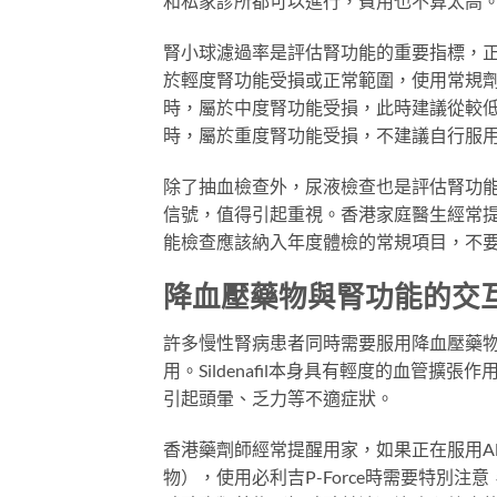
和私家診所都可以進行，費用也不算太高
腎小球濾過率是評估腎功能的重要指標，正常值通常在
於輕度腎功能受損或正常範圍，使用常規劑量的必
時，屬於中度腎功能受損，此時建議從較低劑量
時，屬於重度腎功能受損，不建議自行服用必
除了抽血檢查外，尿液檢查也是評估腎功
信號，值得引起重視。香港家庭醫生經常
能檢查應該納入年度體檢的常規項目，不
降血壓藥物與腎功能的交
許多慢性腎病患者同時需要服用降血壓藥物來
用。Sildenafil本身具有輕度的血管
引起頭暈、乏力等不適症狀。
香港藥劑師經常提醒用家，如果正在服用A
物），使用必利吉P-Force時需要特別