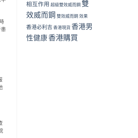
雙
相互作用
超級雙效威而鋼
效威而鋼
雙效威而鋼 效果
時
香港男
香港必利吉
香港現貨
析患
香港購買
性健康
服
他
查
院