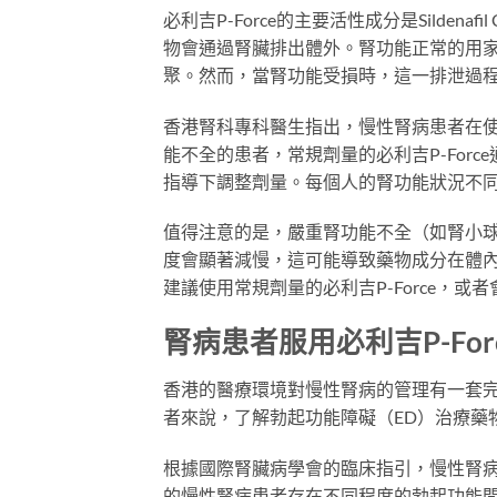
必利吉P-Force的主要活性成分是Silden
物會通過腎臟排出體外。腎功能正常的用
聚。然而，當腎功能受損時，這一排泄過
香港腎科專科醫生指出，慢性腎病患者在
能不全的患者，常規劑量的必利吉P-For
指導下調整劑量。每個人的腎功能狀況不
值得注意的是，嚴重腎功能不全（如腎小球濾過率
度會顯著減慢，這可能導致藥物成分在體
建議使用常規劑量的必利吉P-Force，
腎病患者服用必利吉P-Fo
香港的醫療環境對慢性腎病的管理有一套
者來說，了解勃起功能障礙（ED）治療藥
根據國際腎臟病學會的臨床指引，慢性腎病
的慢性腎病患者存在不同程度的勃起功能