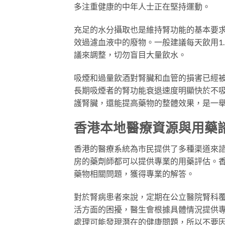
多注重健康的中年人士正在堅持運動。
充足的水分攝取也是維持腎功能的基本要
效過濾血液中的廢物。一般建議每天飲用1
議來調整，切勿盲目大量飲水。
吸煙和過量飲酒對腎臟和血管的損害已經
長期吸煙者的腎功能衰退速度明顯快於不吸煙
護腎臟，還能提高藥物的整體效果，是一
香港本地醫療資源與用藥
香港的醫療系統為市民提供了多種渠道來
房的藥劑師都可以提供專業的用藥評估。
藥物相關問題，獲得專業的解答。
對於腎病患者來說，定期在公立醫院腎科
活方面的困擾，醫生會根據具體情況提供專
處理可能發現潛在的健康問題，所以不要