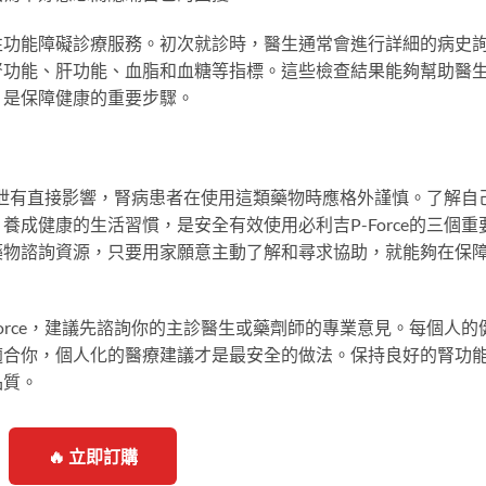
性功能障礙診療服務。初次就診時，醫生通常會進行詳細的病史
腎功能、肝功能、血脂和血糖等指標。這些檢查結果能夠幫助醫
，是保障健康的重要步驟。
和排泄有直接影響，腎病患者在使用這類藥物時應格外謹慎。了解自
成健康的生活習慣，是安全有效使用必利吉P-Force的三個重
藥物諮詢資源，只要用家願意主動了解和尋求協助，就能夠在保
orce，建議先諮詢你的主診醫生或藥劑師的專業意見。每個人的
適合你，個人化的醫療建議才是最安全的做法。保持良好的腎功
品質。
🔥 立即訂購