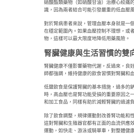
硝酸酯類藥物（如硝酸甘油）治療心絞痛的患者
識，因為兩者結合可能引發嚴重的低血壓
對於腎病患者來說，管理血壓本身就是一個重
在穩定範圍內。如果血壓控制不理想，或
物，這樣可以最大限度地降低用藥風險。
腎臟健康與生活習慣的雙
腎臟健康不僅影響藥物代謝，反過來，良
師都強調，維持健康的飲食習慣對腎臟和
低鹽飲食是保護腎臟的基本措施，過多的
時，高血壓也是腎功能受損的重要原因之
和加工食品，同樣有助於減輕腎臟的過濾
除了飲食調整，規律運動對改善腎功能和
這對腎臟和生殖器官都有正面的血流供應效
運動，如快走、游泳或騎單車，對整體健