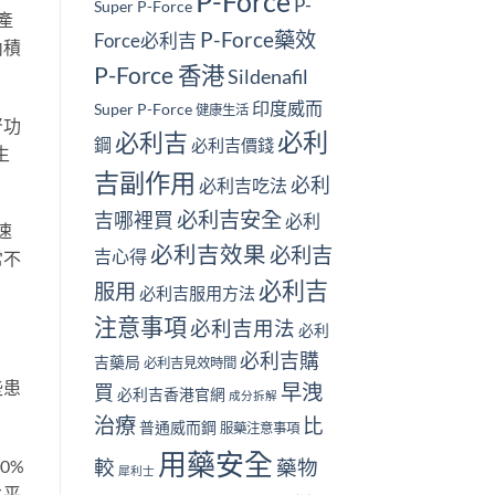
P-Force
P-
Super P-Force
產
P-Force藥效
Force必利吉
內積
P-Force 香港
Sildenafil
印度威而
Super P-Force
健康生活
腎功
必利
必利吉
鋼
必利吉價錢
生
吉副作用
必利
必利吉吃法
必利吉安全
吉哪裡買
必利
速
必利吉效果
必利吉
吉心得
常不
必利吉
服用
必利吉服用方法
注意事項
必利吉用法
必利
必利吉購
吉藥局
必利吉見效時間
些患
早洩
買
必利吉香港官網
成分拆解
治療
比
普通威而鋼
服藥注意事項
用藥安全
0%
較
藥物
犀利士
水平