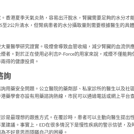
求。香港夏季天氣炎熱，容易出汗脫水，腎臟需要足夠的水分才
.5至2公升清水，但腎病患者的水分攝取量則需要根據醫生的具
被大量醫學研究證實。吸煙會導致血管收縮，減少腎臟的血流供
者。對於正在使用必利吉P-Force的用家來說，戒煙不僅能夠
舉兩得的健康投資。
諮詢
諮詢用藥安全問題。公立醫院的藥劑部、私家診所的醫生以及社
香港藥學會亦設有用藥諮詢熱線，市民可以通過電話或網上平台
覆診是最理想的跟進方式。在覆診時，患者可以主動向醫生提出
業建議。事實上，ED在很多情況下是慢性疾病的警示信號，及
因為不好意思而隱瞞自己的困擾。