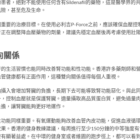
，絕對不能使用任何含有Sildenafil的藥物，這是醫學界的
風險，甚至危及生命。
要的治療目標。在使用必利吉P-Force之前，應該確保血壓控
者正在調整降血壓藥物的劑量，建議先穩定血壓後再考慮使用壯
向關係
好的生活習慣也能同時改善腎功能和性功能。香港許多藥劑師和
血管健康都有正面作用，這種雙向關係值得每個人重視。
鈉攝入會增加腎臟的負擔，長期下去可能導致腎功能惡化。與此
一，控制血壓就是保護腎臟。適量攝取高品質蛋白質，避免過量
負擔，讓腎臟能夠更好地運作。
性功能同樣重要。有氧運動能夠改善血管內皮功能，促進血液循
果。香港的健身教練建議，每周進行至少150分鐘的中等強度有
康有顯著益處。在中環的健身室或者維園的跑步徑上，都可以看