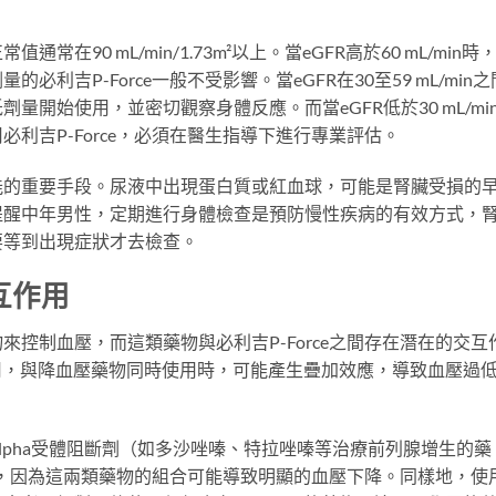
。
90 mL/min/1.73m²以上。當eGFR高於60 mL/min時
利吉P-Force一般不受影響。當eGFR在30至59 mL/min之
開始使用，並密切觀察身體反應。而當eGFR低於30 mL/mi
利吉P-Force，必須在醫生指導下進行專業評估。
能的重要手段。尿液中出現蛋白質或紅血球，可能是腎臟受損的
提醒中年男性，定期進行身體檢查是預防慢性疾病的有效方式，
要等到出現症狀才去檢查。
互作用
控制血壓，而這類藥物與必利吉P-Force之間存在潛在的交互
擴張作用，與降血壓藥物同時使用時，可能產生疊加效應，導致血壓過
lpha受體阻斷劑（如多沙唑嗪、特拉唑嗪等治療前列腺增生的藥
注意，因為這兩類藥物的組合可能導致明顯的血壓下降。同樣地，使