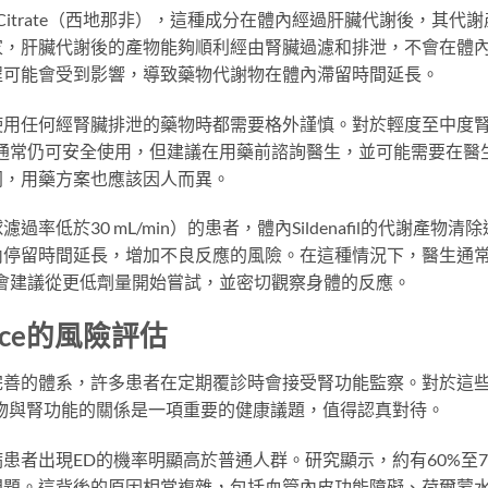
afil Citrate（西地那非），這種成分在體內經過肝臟代謝後，其代謝
家，肝臟代謝後的產物能夠順利經由腎臟過濾和排泄，不會在體
程可能會受到影響，導致藥物代謝物在體內滯留時間延長。
使用任何經腎臟排泄的藥物時都需要格外謹慎。對於輕度至中度
ce通常仍可安全使用，但建議在用藥前諮詢醫生，並可能需要在醫
同，用藥方案也應該因人而異。
低於30 mL/min）的患者，體內Sildenafil的代謝產物清除
內停留時間延長，增加不良反應的風險。在這種情況下，醫生通
或者會建議從更低劑量開始嘗試，並密切觀察身體的反應。
rce的風險評估
完善的體系，許多患者在定期覆診時會接受腎功能監察。對於這
物與腎功能的關係是一項重要的健康議題，值得認真對待。
患者出現ED的機率明顯高於普通人群。研究顯示，約有60%至7
問題。這背後的原因相當複雜，包括血管內皮功能障礙、荷爾蒙