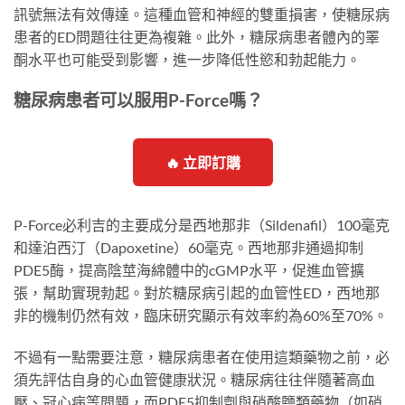
訊號無法有效傳達。這種血管和神經的雙重損害，使糖尿病
患者的ED問題往往更為複雜。此外，糖尿病患者體內的睪
酮水平也可能受到影響，進一步降低性慾和勃起能力。
糖尿病患者可以服用P-Force嗎？
🔥 立即訂購
P-Force必利吉的主要成分是西地那非（Sildenafil）100毫克
和達泊西汀（Dapoxetine）60毫克。西地那非通過抑制
PDE5酶，提高陰莖海綿體中的cGMP水平，促進血管擴
張，幫助實現勃起。對於糖尿病引起的血管性ED，西地那
非的機制仍然有效，臨床研究顯示有效率約為60%至70%。
不過有一點需要注意，糖尿病患者在使用這類藥物之前，必
須先評估自身的心血管健康狀況。糖尿病往往伴隨著高血
壓、冠心病等問題，而PDE5抑制劑與硝酸鹽類藥物（如硝