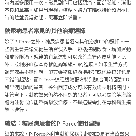
時內最多服用一次。常見副作用包括頭痛、面部潮紅、消化
不良和鼻塞。如果出現視力模糊、聽力下降或持續超過4小
時的陰莖異常勃起，需要立即求醫。
糖尿病患者常見的其他治療選擇
除了P-Force之外，糖尿病患者還有其他治療ED的選擇。一
些醫生會建議先從生活習慣入手，包括控制飲食、增加運動
和戒煙限酒，規律的有氧運動可以改善血管內皮功能。此
外，控制好血糖本身就能夠減緩ED的進展。如果生活方式
調整效果不夠理想，單方藥物如純西地那非或他達拉非也是
不錯的起點。而P-Force這種雙效配方特別適合同時面對ED
和早洩問題的患者，達泊西汀成分可以有效延長射精時間，
雙管齊下。對於效果仍然不理想的患者，可以考慮陰莖海綿
體內注射或低能量衝擊波治療，不過這些需要在專科醫生指
導下進行。
總結：糖尿病患者的P-Force使用建議
總的來說，P-Force必利吉對糖尿病引起的ED是有治療效果