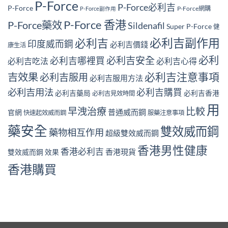
P-Force
P-Force必利吉
P-Force
P-Force網購
P-Force副作用
P-Force 香港
P-Force藥效
Sildenafil
Super P-Force
健
必利吉副作用
必利吉
印度威而鋼
必利吉價錢
康生活
必利
必利吉安全
必利吉哪裡買
必利吉吃法
必利吉心得
必利吉注意事項
吉效果
必利吉服用
必利吉服用方法
必利吉用法
必利吉購買
必利吉藥局
必利吉香港
必利吉見效時間
用
早洩治療
比較
普通威而鋼
官網
快速起效威而鋼
服藥注意事項
藥安全
雙效威而鋼
藥物相互作用
超級雙效威而鋼
香港男性健康
香港必利吉
香港現貨
雙效威而鋼 效果
香港購買