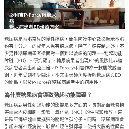
糖尿病是香港常見的慢性疾病，衛生防護中心數據顯示本港
約有十分之一的成年人患有糖尿病。除了血糖控制之外，不
少男性糖尿病患者還面對一個難以啟齒的問題——勃起功能
障礙（ED）。研究顯示，糖尿病患者出現ED的風險比非糖
尿病患者高出兩至三倍。P-Force必利吉作為一款雙效威而
鋼，近年受到不少關注。本文由藥師角度拆解糖尿病與ED
的關係，以及P-Force在糖尿病患者中的適用性。
為什麼糖尿病會導致勃起功能障礙？
糖尿病對男性勃起功能的影響是多方面的。長期高血糖會損
害血管內皮細胞，影響一氧化氮（NO）的生成和釋放，這
是陰莖海綿體血管擴張的關鍵信號分子。同時，糖尿病還會
引起末梢神經病變，影響神經信號傳導，使得大腦的性興奮