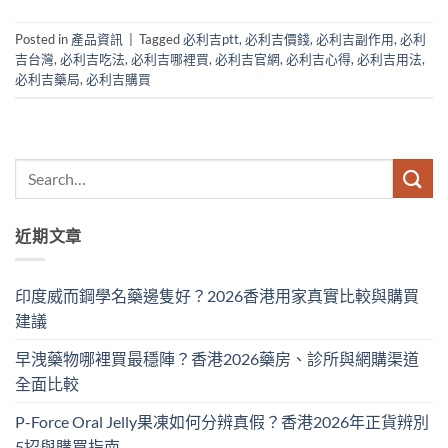
Posted in
產品資訊
|
Tagged
必利吉ptt
,
必利吉價錢
,
必利吉副作用
,
必利
吉台灣
,
必利吉吃法
,
必利吉哪裡買
,
必利吉官網
,
必利吉心得
,
必利吉用法
,
必利吉藥局
,
必利吉購買
近期文章
印度威而鋼學名藥邊隻好？2026香港用家真實比較與購買
建議
早洩藥物哪裡買最穩陣？香港2026藥房、診所與網購渠道
全面比較
P-Force Oral Jelly果凍如何分辨真假？香港2026年正貨辨別
5招與購買指南