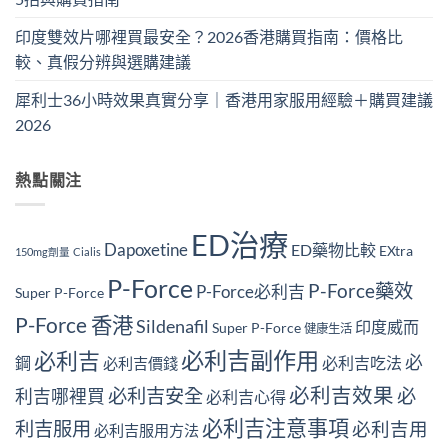
印度雙效片哪裡買最安全？2026香港購買指南：價格比
較、真假分辨與選購建議
犀利士36小時效果真實分享｜香港用家服用經驗＋購買建議
2026
熱點關注
ED治療
Dapoxetine
ED藥物比較
EXtra
150mg劑量
Cialis
P-Force
P-Force藥效
P-Force必利吉
Super P-Force
P-Force 香港
Sildenafil
印度威而
Super P-Force
健康生活
必利吉副作用
必利吉
必
鋼
必利吉吃法
必利吉價錢
必利吉效果
必利吉安全
必
利吉哪裡買
必利吉心得
必利吉注意事項
利吉服用
必利吉用
必利吉服用方法