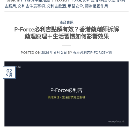
Posted in
P-Force產品知識
|
Tagged
P-Force
,
必利吉
,
必利吉吃法
,
必利
吉服用
,
必利吉注意事項
,
必利吉飲酒
,
用藥安全
,
藥物相互作用
產品資訊
P-Force必利吉點解有效？香港藥劑師拆解
藥理原理＋生活習慣如何影響效果
POSTED ON
2026 年 6 月 2 日
BY
香港必利吉P-FORCE官網
02
6 月