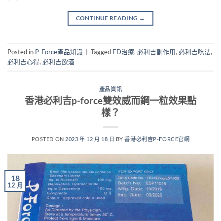
CONTINUE READING
→
Posted in
P-Force產品知識
|
Tagged
ED治療
,
必利吉副作用
,
必利吉吃法
,
必利吉心得
,
必利吉飲酒
產品資訊
香港必利吉p-force雙效威而鋼一粒效果點
樣？
POSTED ON
2023 年 12 月 18 日
BY
香港必利吉P-FORCE官網
18
12 月