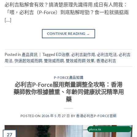
必利吉點解會有效？搞清楚原理先識得用 成日有人問我：
「喂，必利吉（P-Force）到底點解咁勁？食一粒就搞掂兩
[…]
CONTINUE READING
→
Posted in
產品資訊
|
Tagged
ED治療
,
必利吉副作用
,
必利吉吃法
,
必利吉
用法
,
快速起效威而鋼
,
雙效威而鋼
,
雙效威而鋼 效果
,
香港必利吉
P-FORCE產品知識
必利吉P-Force服用劑量調整全攻略：香港
藥師教你根據體重、年齡同健康狀況精準用
藥
POSTED ON
2026 年 5 月 27 日
BY
香港必利吉P-FORCE官網
27