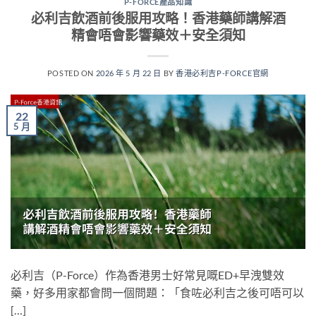
P-FORCE產品知識
必利吉飲酒前後服用攻略！香港藥師講解酒
精會唔會影響藥效＋安全須知
POSTED ON
2026 年 5 月 22 日
BY
香港必利吉P-FORCE官網
22
5 月
必利吉（P-Force）作為香港男士好常見嘅ED+早洩雙效
藥，好多用家都會問一個問題：「食咗必利吉之後可唔可以
[…]