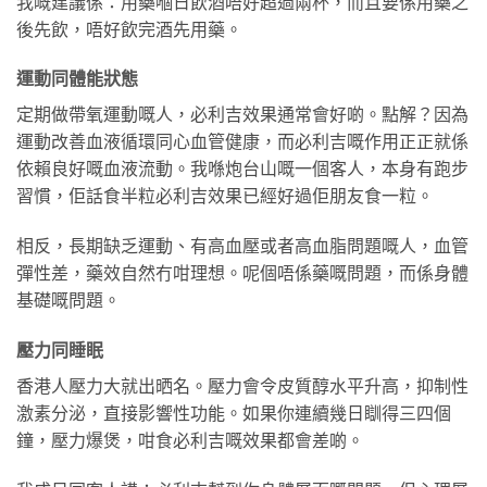
我嘅建議係：用藥嗰日飲酒唔好超過兩杯，而且要係用藥之
後先飲，唔好飲完酒先用藥。
運動同體能狀態
定期做帶氧運動嘅人，必利吉效果通常會好啲。點解？因為
運動改善血液循環同心血管健康，而必利吉嘅作用正正就係
依賴良好嘅血液流動。我喺炮台山嘅一個客人，本身有跑步
習慣，佢話食半粒必利吉效果已經好過佢朋友食一粒。
相反，長期缺乏運動、有高血壓或者高血脂問題嘅人，血管
彈性差，藥效自然冇咁理想。呢個唔係藥嘅問題，而係身體
基礎嘅問題。
壓力同睡眠
香港人壓力大就出晒名。壓力會令皮質醇水平升高，抑制性
激素分泌，直接影響性功能。如果你連續幾日瞓得三四個
鐘，壓力爆煲，咁食必利吉嘅效果都會差啲。