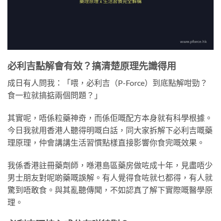
必利吉點解會有效？搞清楚原理先識得用
成日有人問我：「喂，必利吉（P-Force）到底點解咁勁？
食一粒就搞掂兩個問題？」
其實呢，唔係粒藥神奇，而係佢嘅配方本身就有科學根據。
今日我就用香港人聽得明嘅白話，同大家拆解下必利吉嘅藥
理原理，仲會講講生活習慣點樣直接影響你食完嘅效果。
我係香港註冊藥劑師，喺港島區藥房做咗成十年，見盡唔少
男士朋友對呢啲藥嘅誤解。有人覺得食咗就乜都得，有人就
驚到唔敢食。與其亂聽傳聞，不如認真了解下實際嘅醫學原
理。