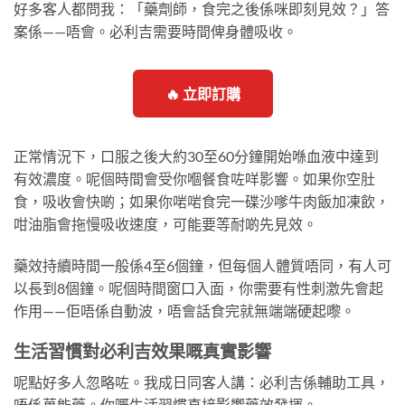
好多客人都問我：「藥劑師，食完之後係咪即刻見效？」答
案係——唔會。必利吉需要時間俾身體吸收。
🔥 立即訂購
正常情況下，口服之後大約30至60分鐘開始喺血液中達到
有效濃度。呢個時間會受你嗰餐食咗咩影響。如果你空肚
食，吸收會快啲；如果你啱啱食完一碟沙嗲牛肉飯加凍飲，
咁油脂會拖慢吸收速度，可能要等耐啲先見效。
藥效持續時間一般係4至6個鐘，但每個人體質唔同，有人可
以長到8個鐘。呢個時間窗口入面，你需要有性刺激先會起
作用——佢唔係自動波，唔會話食完就無端端硬起嚟。
生活習慣對必利吉效果嘅真實影響
呢點好多人忽略咗。我成日同客人講：必利吉係輔助工具，
唔係萬能藥。你嘅生活習慣直接影響藥效發揮。