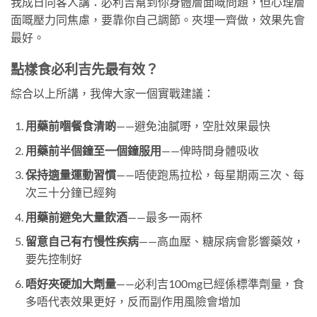
我成日同客人講：必利吉幫到你身體層面嘅問題，但心理層
面嘅壓力同焦慮，要靠你自己調節。夾埋一齊做，效果先會
最好。
點樣食必利吉先最有效？
綜合以上所講，我俾大家一個實戰建議：
用藥前嗰餐食清啲
——避免油膩嘢，空肚效果最快
用藥前半個鐘至一個鐘服用
——俾時間身體吸收
保持適量運動習慣
——唔使跑馬拉松，每星期兩三次、每
次三十分鐘已經夠
用藥前避免大量飲酒
——最多一兩杯
留意自己有冇慢性疾病
——高血壓、糖尿病會影響藥效，
要先控制好
唔好夾硬加大劑量
——必利吉100mg已經係標準劑量，食
多唔代表效果更好，反而副作用風險會增加