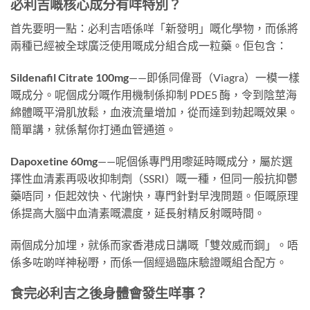
必利吉嘅核心成分有咩特別？
首先要明一點：必利吉唔係咩「新發明」嘅化學物，而係將
兩種已經被全球廣泛使用嘅成分組合成一粒藥。佢包含：
Sildenafil Citrate 100mg
——即係同偉哥（Viagra）一模一樣
嘅成分。呢個成分嘅作用機制係抑制 PDE5 酶，令到陰莖海
綿體嘅平滑肌放鬆，血液流量增加，從而達到勃起嘅效果。
簡單講，就係幫你打通血管通道。
Dapoxetine 60mg
——呢個係專門用嚟延時嘅成分，屬於選
擇性血清素再吸收抑制劑（SSRI）嘅一種，但同一般抗抑鬱
藥唔同，佢起效快、代謝快，專門針對早洩問題。佢嘅原理
係提高大腦中血清素嘅濃度，延長射精反射嘅時間。
兩個成分加埋，就係而家香港成日講嘅「雙效威而鋼」。唔
係多咗啲咩神秘嘢，而係一個經過臨床驗證嘅組合配方。
食完必利吉之後身體會發生咩事？