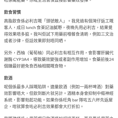
飲食習慣
高脂飲食係必利吉嘅「頭號敵人」。我見過有個灣仔返工嘅
客人，成日 lunch 食茶記油膩嘢，夜晚先用必利吉，結果覺
得效果唔多掂。我叫佢試下用藥前嗰餐食清啲，例如三文治
或者沙律，佢話效果即刻唔同晒。
另外，西柚（葡萄柚）同必利吉有相互作用，會影響肝臟代
謝酶 CYP3A4，導致藥效變強或者副作用增加。食藥前後24
個鐘最好避免食西柚相關嘅食物。
飲酒
呢個係最多人踩嘅陷阱。適量飲酒（例如一兩杯啤酒）對藥
效影響唔大，但飲到斷片就另計。酒精本身會抑制中樞神經
系統，影響勃起功能。如果你係旺角 bar 隊咗五六杯先返屋
企，咁就算食咗必利吉效果都會大打折扣。