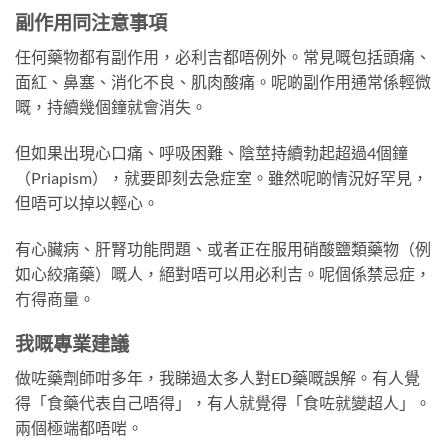
副作用同注意事項
任何藥物都有副作用，必利吉都唔例外。常見嘅包括頭痛、
面紅、鼻塞、消化不良、肌肉酸痛。呢啲副作用通常係輕微
嘅，持續幾個鐘就會消失。
但如果出現心口痛、呼吸困難、陰莖持續勃起超過4個鐘
（Priapism），就要即刻去急症室。雖然呢啲情況好罕見，
但唔可以掉以輕心。
有心臟病、肝腎功能問題、或者正在服用硝酸鹽類藥物（例
如心絞痛藥）嘅人，絕對唔可以用必利吉。呢個係禁忌症，
冇得商量。
我嘅專業建議
做咗藥劑師咁多年，我睇過太多人對ED藥嘅誤解。有人覺
得「食藥代表自己唔得」，有人就覺得「食咗就變超人」。
兩個極端都唔啱。