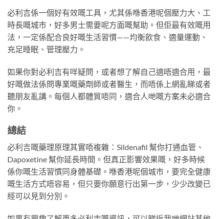
必利吉係一個好有效嘅工具，尤其係喺香港呢個壓力大、工
時長嘅城市，好多男士需要呢方面嘅幫助。但佢最有效嘅用
法，一定係配合良好嘅生活習慣——均衡飲食、適量運動、
充足睡眠、管理壓力。
如果你對必利吉有咩疑問，或者想了解自己適唔適合用，最
好嘅做法係問專業嘅藥劑師或者醫生，而唔係上網亂睇或者
聽朋友亂講。每個人都體質唔同，適合人哋嘅方案未必適合
你。
總結
必利吉嘅藥理原理其實唔複雜：Sildenafil 幫你打通血管、
Dapoxetine 幫你延長時間。但真正影響效果嘅，好多時候
係你嘅生活習慣同身體基礎。喺香港呢個城市，要完全健康
嘅生活方式唔容易，但只要你願意行出第一步，少少改變已
經可以見到分別。
如果有興趣了解更多必利吉嘅資訊，可以睇返我哋網站其他