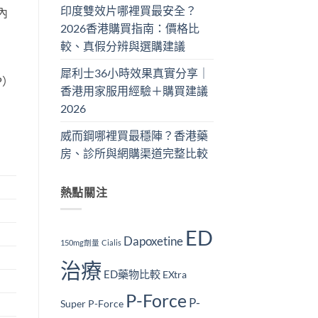
印度雙效片哪裡買最安全？
內
2026香港購買指南：價格比
較、真假分辨與選購建議
犀利士36小時效果真實分享｜
P）
香港用家服用經驗＋購買建議
2026
威而鋼哪裡買最穩陣？香港藥
房、診所與網購渠道完整比較
熱點關注
ED
Dapoxetine
150mg劑量
Cialis
治療
ED藥物比較
EXtra
P-Force
P-
Super P-Force