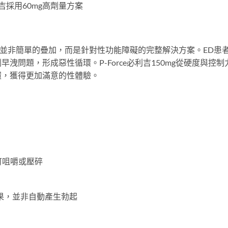
必利吉採用60mg高劑量方案
ine 60mg的組合並非簡單的疊加，而是針對性功能障礙的完整解決方案。ED患
問題，形成惡性循環。P-Force必利吉150mg從硬度與控制
環，獲得更加滿意的性體驗。
可咀嚼或壓碎
果，並非自動產生勃起