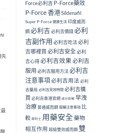
P-Force藥效
Force必利吉
P-Force 香港
Sildenafil
印度威而
Super P-Force
健康生活
必利
必利吉
鋼
必利吉價錢
il
吉副作用
必利
必利吉吃法
必利吉安全
吉哪裡買
必利
預先
必利吉效果
必利吉
吉心得
必利吉
服用
必利吉服用方法
注意事項
必利吉用法
必利
必利吉購
吉藥局
必利吉見效時間
早洩
買
必利吉香港官網
成分拆解
治療
比
普通威而鋼
服藥注意事項
於最
用藥安全
較
藥物
犀利士
雙
相互作用
超級雙效威而鋼
磷酸