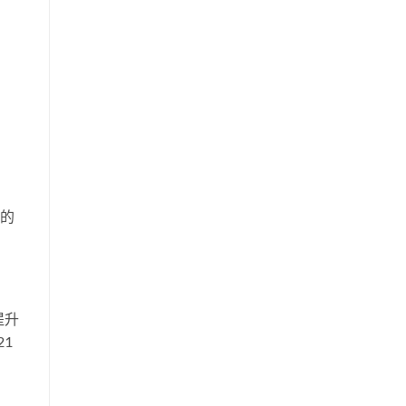
-
e的
提升
21