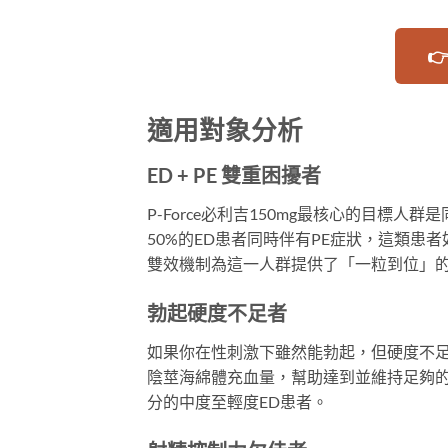

適用對象分析
ED + PE 雙重困擾者
P-Force必利吉150mg最核心的目標
50%的ED患者同時伴有PE症狀，這類患者
雙效機制為這一人群提供了「一粒到位」
勃起硬度不足者
如果你在性刺激下雖然能勃起，但硬度不足以完成
陰莖海綿體充血量，幫助達到並維持足夠的勃起硬
分的中度至輕度ED患者。