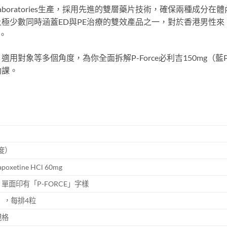
on Laboratories生產，採用先進的雙層藥片技術，確保兩種成分在體
上極少數同時涵蓋ED與PE治療的雙效產品之一，對於香港男性來
。
對象等多個角度，為你全面拆解P-Force必利吉150mg（藍
功課。
）
印度）
Dapoxetine HCl 60mg
面印有「P-FORCE」字樣
ck），每排4粒
種規格