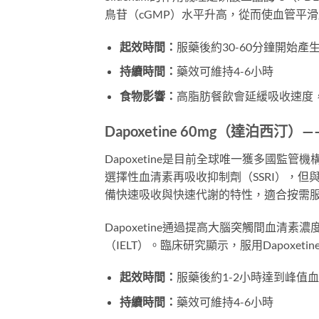
鳥苷（cGMP）水平升高，從而使血管平
起效時間：
服藥後約30-60分鐘開始產
持續時間：
藥效可維持4-6小時
食物影響：
高脂肪餐飲會延緩吸收速度
Dapoxetine 60mg（達泊西汀
Dapoxetine是目前全球唯一獲多國監管機構批
選擇性血清素再吸收抑制劑（SSRI），但與一
備快速吸收與快速代謝的特性，適合按需
Dapoxetine通過提高大腦突觸間血
（IELT）。臨床研究顯示，服用Dapoxetin
起效時間：
服藥後約1-2小時達到峰值
持續時間：
藥效可維持4-6小時