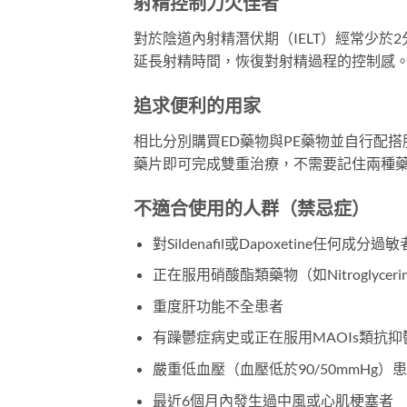
射精控制力欠佳者
對於陰道內射精潛伏期（IELT）經常少於2分
延長射精時間，恢復對射精過程的控制感。多項臨
追求便利的用家
相比分別購買ED藥物與PE藥物並自行配搭服
藥片即可完成雙重治療，不需要記住兩種
不適合使用的人群（禁忌症）
對Sildenafil或Dapoxetine任何成分過敏
正在服用硝酸酯類藥物（如Nitroglycerin、
重度肝功能不全患者
有躁鬱症病史或正在服用MAOIs類抗抑
嚴重低血壓（血壓低於90/50mmHg）
最近6個月內發生過中風或心肌梗塞者