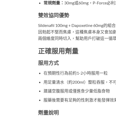
常規劑量：
30mg或60mg，P-Force
雙效協同優勢
Sildenafil 100mg + Dapoxet
因勃起不堅而焦慮，這種焦慮本身又會加劇早洩
兩個維度同時切入，幫助用戶打破這一循
正確服用劑量
服用方式
在預期性行為前約1-2小時服用一粒
用足量清水（約200ml）整粒吞服，不
建議空腹服用或僅進食少量低脂食物
服藥後需要有足夠的性刺激才能發揮效
劑量說明