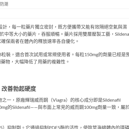
光防潮
箔泡罩設計，每一粒藥片獨立密封，既方便攜帶又能有效隔絕空氣與濕
中等大小的藥片，吞服順暢。藥片採用雙層壓製工藝，Sildenaf
層，以確保兩者在體內的釋放速率各自優化。
8粒裝，適合首次試用或常規使用者。每粒150mg的劑量已經是
種藥物，大幅降低了用藥的複雜性。
）—— 改善勃起硬度
物之一，原廠輝瑞威而鋼（Viagra）的核心成分即是Sildenafil
有100mg的Sildenafil——與市面上常見的威而鋼100mg劑量一致，屬
5（PDE5）抑制劑。它通過抑制PDE5酶的活性，使陰莖海綿體內的環