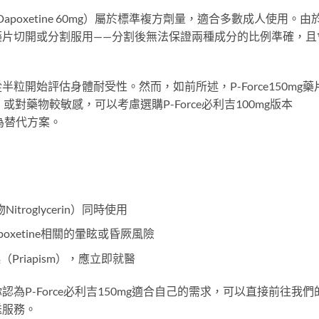
00mg + Dapoxetine 60mg）屬於標準複方劑量，適合多數成人使用。由
藥片切開或分割服用——分割後無法保證兩種成分的比例準確，且
開始評估身體耐受性。然而，如前所述，P-Force150mg藥
或對藥物較敏感，可以考慮選購P-Force必利吉100mg版本
mg）作為替代方案。
roglycerin）同時使用
xetine相關的暈眩或昏厥風險
riapism），應立即就醫
P-Force必利吉150mg適合自己的需求，可以直接前往我們
送服務。