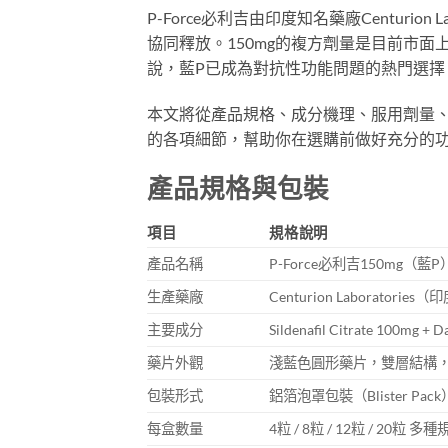
P-Force必利吉由印度知名藥廠Centuri
協同釋放。150mg的複方劑量是目前市面
說，藍P已成為對抗性功能問題的熱門選擇
本文將從產品規格、成分機理、服用劑量、適用
的各項細節，幫助你在選購前做好充分的
產品規格與包裝
項目
規格說明
產品名稱
P-Force必利吉150mg（藍P
生產藥廠
Centurion Laboratories（
主要成分
Sildenafil Citrate 100mg + 
藥片外觀
淺藍色圓形藥片，雙層結構，單
包裝形式
鋁箔泡罩包裝（Blister Pa
每盒數量
4粒 / 8粒 / 12粒 / 20粒 多