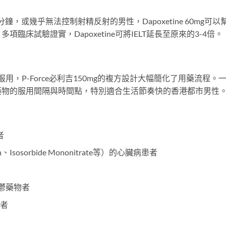
鐘，或幾乎無法控制射精反射的男性，Dapoxetine 60mg可以
床試驗證實，Dapoxetine可將IELT延長至原來的3-4倍。
用，P-Force必利吉150mg的複方設計大幅簡化了用藥流程。
藥物的服用間隔與時間點，特別適合生活節奏快的香港都市男性
者
Isosorbide Mononitrate等）的心臟病患者
鬱藥物者
患者