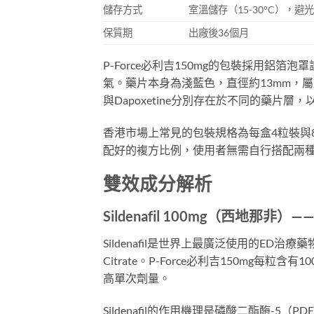
儲存方式
室溫儲存（15-30°C），避
保質期
出廠後36個月
P-Force必利吉150mg的包裝採用鋁
氣。藥片本身為淺藍色，直徑約13mm，屬於
與Dapoxetine分別存在於不同的藥片
香港市場上常見的包裝規格為每盒4粒裝與
配好的複方比例，使用者無需自行搭配兩
雙效成分解析
Sildenafil 100mg（西地那非
Sildenafil是世界上最廣泛使用的ED治療藥
Citrate。P-Force必利吉150mg每粒含
高單次劑量。
Sildenafil的作用機理是磷酸二酯酶-