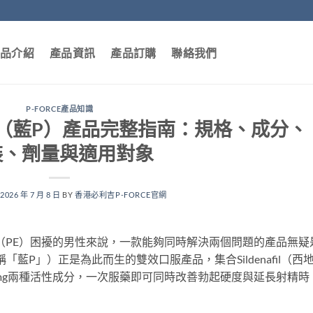
品介紹
產品資訊
產品訂購
聯絡我們
P-FORCE產品知識
0mg（藍P）產品完整指南：規格、成分、
裝、劑量與適用對象
N
2026 年 7 月 8 日
BY
香港必利吉P-FORCE官網
（PE）困擾的男性來說，一款能夠同時解決兩個問題的產品無疑
又稱「藍P」）正是為此而生的雙效口服產品，集合Sildenafil（西
汀）60mg兩種活性成分，一次服藥即可同時改善勃起硬度與延長射精時