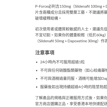
P-Force必利吉150mg（Sildenafil 1
片含兩種成分且採用雙層工藝，不建議將
破壞緩釋結構。
初次使用者或體質較敏感的人士，建議先從半粒
不宜切割。如果你的體重較輕（低於60kg）
（Sildenafil 50mg + Dapoxetine 30
注意事項
24小時內不可服用超過1粒
不可與任何硝酸酯類藥物（如心絞痛藥物Nit
不可與酒精過量同服，酒精可能增加Dapo
服藥後如出現持續超過4小時的陰莖勃起（P
了解產品的規格與正確服用方式後，如果你認為
官方商店選購正品，享受香港本地快速配