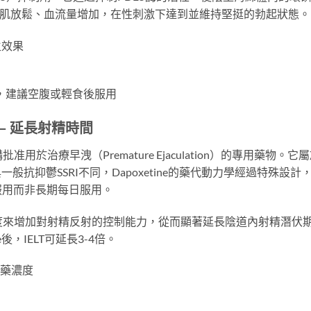
滑肌放鬆、血流量增加，在性刺激下達到並維持堅挺的勃起狀態。
生效果
，建議空腹或輕食後服用
）—— 延長射精時間
准用於治療早洩（Premature Ejaculation）的專用藥物。它
般抗抑鬱SSRI不同，Dapoxetine的藥代動力學經過特殊設計
服用而非長期每日服用。
清素濃度來增加對射精反射的控制能力，從而顯著延長陰道內射精潛伏
e後，IELT可延長3-4倍。
血藥濃度