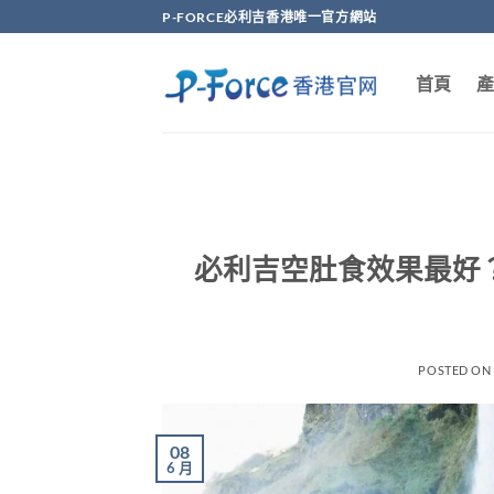
Skip
P-FORCE必利吉香港唯一官方網站
to
content
首頁
產
必利吉空肚食效果最好？
POSTED O
08
6 月