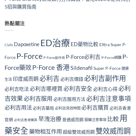
5招與購買指南
熱點關注
ED治療
Dapoxetine
ED藥物比較
EXtra Super P-
Cialis
P-Force
P-
P-Force必利吉
Force
P-Force網購
P-Force副作用
P-Force 香港
Force藥效
Sildenafil
Super P-Force
健康
必利吉副作用
必利吉
印度威而鋼
必利吉價錢
生活
必利
必利吉安全
必利吉哪裡買
必利吉吃法
必利吉心得
必利吉注意事項
吉效果
必利吉服用
必利吉服用方法
必利吉用法
必利吉購買
必利吉藥局
必利吉香港
必利吉見效時間
用
早洩治療
比較
官網
普通威而鋼
服藥注意事項
必利吉香港購買
藥安全
雙效威而鋼
藥物相互作用
超級雙效威而鋼