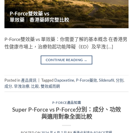
P-Force雙效藥 vs 單效藥：你需要了解的基本概念 在香港男
性健康市場上，治療勃起功能障礙（ED）及早洩 […]
CONTINUE READING
→
Posted in
產品資訊
|
Tagged
Dapoxetine
,
P-Force藥效
,
Sildenafil
,
分別
,
成分
,
早洩治療
,
比較
,
雙效威而鋼
P-FORCE產品知識
Super P-Force vs P-Force分別：成分、功效
與適用對象全面比較
POSTED ON
2026 年 6 月 7 日
BY
香港必利吉P-FORCE官網