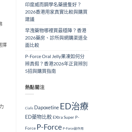
印度威而鋼學名藥邊隻好？
2026香港用家真實比較與購買
建議
綿
早洩藥物哪裡買最穩陣？香港
2026藥房、診所與網購渠道全
種選擇
面比較
P-Force Oral Jelly果凍如何分
辨真假？香港2026年正貨辨別
5招與購買指南
熱點關注
ED治療
力
Dapoxetine
Cialis
ED藥物比較
EXtra Super P-
P-Force
Force
P-Force副作用