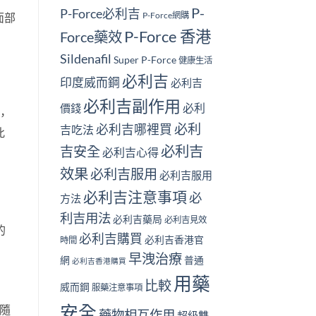
P-
P-Force必利吉
P-Force網購
面部
P-Force 香港
Force藥效
Sildenafil
Super P-Force
健康生活
必利吉
印度威而鋼
必利吉
必利吉副作用
必利
價錢
粒，
必利
必利吉哪裡買
吉吃法
此
必利吉
吉安全
必利吉心得
效果
必利吉服用
必利吉服用
必利吉注意事項
必
方法
利吉用法
必利吉藥局
必利吉見效
的
必利吉購買
必利吉香港官
時間
早洩治療
網
普通
必利吉香港購買
用藥
比較
威而鋼
服藥注意事項
安全
伴隨
藥物相互作用
超級雙