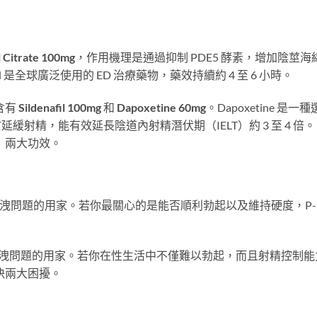
l Citrate 100mg
，作用機理是通過抑制 PDE5 酵素，增加陰莖海
l 是全球廣泛使用的 ED 治療藥物，藥效持續約 4 至 6 小時。
時含有
Sildenafil 100mg
和
Dapoxetine 60mg
。Dapoxetine 是一
緩射精，能有效延長陰道內射精潛伏期（IELT）約 3 至 4 倍。
延時」兩大功效。
洩問題的用家。若你最關心的是能否順利勃起以及維持硬度，P-
洩問題的用家。若你在性生活中不僅難以勃起，而且射精控制能
次解決兩大困擾。