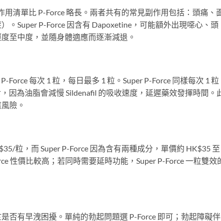
分，副作用清單比 P-Force 略長。兩者共有的常見副作用包括：頭痛、
er P-Force 因含有 Dapoxetine，可能額外出現噁心、頭
輕度至中度，並隨身體適應而逐漸減退。
ce 每次 1 粒，每日最多 1 粒。Super P-Force 同樣每次 1 
因為油脂會減慢 Sildenafil 的吸收速度，延遲藥效發揮時間。
應風險。
$35/粒，而 Super P-Force 因為含有兩種成分，單價約 HK$35 至
ce 性價比較高；若同時需要延時功能，Super P-Force 一粒雙效
e，關鍵在於是否有早洩困擾。單純的勃起問題選 P-Force 即可；勃起障礙