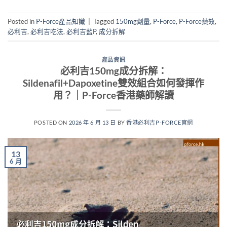
Posted in
P-Force產品知識
|
Tagged
150mg劑量
,
P-Force
,
P-Force藥效
,
必利吉
,
必利吉吃法
,
必利吉藍P
,
成分拆解
產品資訊
必利吉150mg成分拆解：
Sildenafil+Dapoxetine雙效組合如何發揮作
用？｜P-Force香港藥師解讀
POSTED ON
2026 年 6 月 13 日
BY
香港必利吉P-FORCE官網
13
6 月