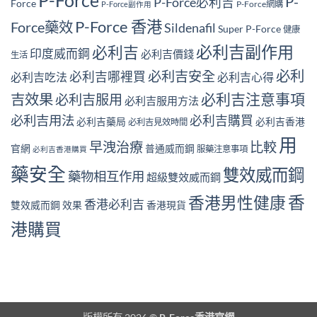
P-Force
P-
P-Force必利吉
Force
P-Force網購
P-Force副作用
P-Force 香港
Force藥效
Sildenafil
Super P-Force
健康
必利吉副作用
必利吉
印度威而鋼
必利吉價錢
生活
必利
必利吉安全
必利吉哪裡買
必利吉吃法
必利吉心得
必利吉注意事項
吉效果
必利吉服用
必利吉服用方法
必利吉用法
必利吉購買
必利吉藥局
必利吉香港
必利吉見效時間
用
早洩治療
比較
官網
普通威而鋼
服藥注意事項
必利吉香港購買
藥安全
雙效威而鋼
藥物相互作用
超級雙效威而鋼
香
香港男性健康
香港必利吉
雙效威而鋼 效果
香港現貨
港購買