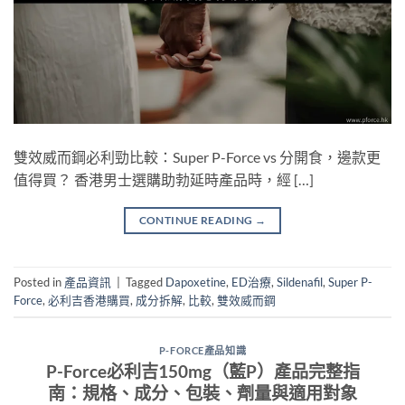
雙效威而鋼必利勁比較：Super P-Force vs 分開食，邊款更
值得買？ 香港男士選購助勃延時產品時，經 […]
CONTINUE READING
→
Posted in
產品資訊
|
Tagged
Dapoxetine
,
ED治療
,
Sildenafil
,
Super P-
Force
,
必利吉香港購買
,
成分拆解
,
比較
,
雙效威而鋼
P-FORCE產品知識
P-Force必利吉150mg（藍P）產品完整指
南：規格、成分、包裝、劑量與適用對象