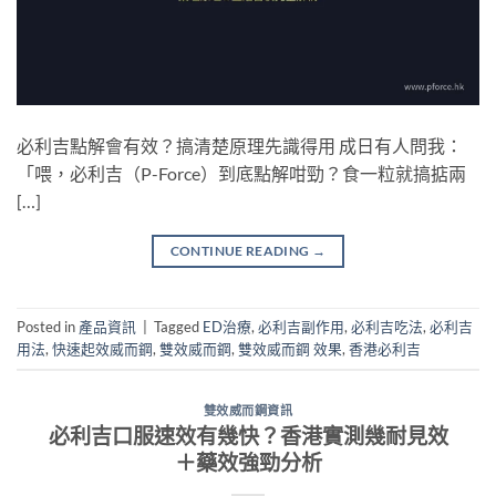
必利吉點解會有效？搞清楚原理先識得用 成日有人問我：
「喂，必利吉（P-Force）到底點解咁勁？食一粒就搞掂兩
[…]
CONTINUE READING
→
Posted in
產品資訊
|
Tagged
ED治療
,
必利吉副作用
,
必利吉吃法
,
必利吉
用法
,
快速起效威而鋼
,
雙效威而鋼
,
雙效威而鋼 效果
,
香港必利吉
雙效威而鋼資訊
必利吉口服速效有幾快？香港實測幾耐見效
＋藥效強勁分析