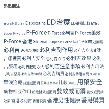
熱點關注
ED治療
Dapoxetine
ED藥物比較
EXtra
150mg劑量
Cialis
P-Force
P-Force藥效
P-Force必利吉
Super P-Force
P-Force 香港
Sildenafil
印度威而鋼
Super P-Force
健康生活
必利吉副作用
必利吉
必利
必利吉吃法
必利吉價錢
必利吉效果
必利吉安全
必利
吉哪裡買
必利吉心得
必利吉注意事項
吉服用
必利吉用法
必利吉服用方法
必利吉購買
必利吉藥局
必利吉香港官網
必利吉見效時間
成分拆解
用藥安全
早洩治療
比較
普通威而鋼
服藥注意事項
犀利士
雙效威而鋼
藥物相互作用
超級雙效威而鋼
雙效威而鋼
香港男性健康
香港購買
香港必利吉
效果
香港現貨