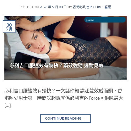
POSTED ON
2026 年 5 月 30 日
BY
香港必利吉P-FORCE官網
30
5 月
必利吉口服速效有幾快？一文話你知 講起雙效威而鋼，香
港唔少男士第一時間諗起嘅就係必利吉P-Force。佢嘅最大
[…]
CONTINUE READING
→