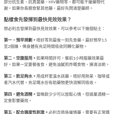
部分抗生素、抗真菌藥、HIV藥物等，都可能干擾藥物代
謝。如果你長期食緊其他藥，最好先問清楚藥師。
點樣食先發揮到最快見效效果？
想必利吉發揮到最快見效效果，可以參考以下幾個貼士：
第一，預早規劃。
唔好等到最後一刻先食藥。最好預早1.5
至2個鐘，俾身體有充足時間吸收同轉化藥物。
第二，空腹服用。
如果時間許可，餐前1小時服藥效果最
好。如果一定要餐後食，避免油膩煎炸嘅食物，揀清淡啲。
第三，飲足夠水。
用成杯室溫水送藥，唔好用熱茶、咖啡或
者汽水代替。充足嘅水份有助藥物更快溶解同吸收。
第四，避免酒精。
當晚飲少少可以放鬆心情，但過量酒精一
定會影響藥效。
第五，配合適度性刺激。
必利吉唔係催情藥，需要有正常嘅