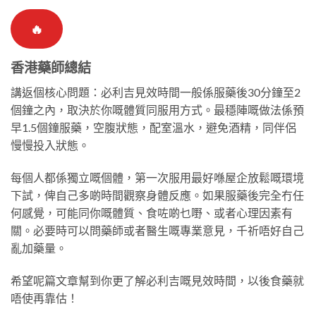
🔥
香港藥師總結
講返個核心問題：必利吉見效時間一般係服藥後30分鐘至2
個鐘之內，取決於你嘅體質同服用方式。最穩陣嘅做法係預
早1.5個鐘服藥，空腹狀態，配室溫水，避免酒精，同伴侶
慢慢投入狀態。
每個人都係獨立嘅個體，第一次服用最好喺屋企放鬆嘅環境
下試，俾自己多啲時間觀察身體反應。如果服藥後完全冇任
何感覺，可能同你嘅體質、食咗啲乜嘢、或者心理因素有
關。必要時可以問藥師或者醫生嘅專業意見，千祈唔好自己
亂加藥量。
希望呢篇文章幫到你更了解必利吉嘅見效時間，以後食藥就
唔使再靠估！