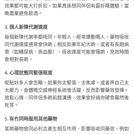
效果都可能大打折扣。如果真係想同伴侶有最好嘅體驗，當
晚盡量避免飲酒。
3. 個人新陳代謝速度
每個新陳代謝率都唔同。年輕人、經常運動嘅人，藥物吸收
同代謝速度通常會快啲；相反如果年紀大啲、或者有長期病
患（如糖尿病、高血壓），吸收速度可能會慢啲，見效時間
會相對長啲。
4. 心理狀態同緊張程度
呢點好多人會忽略。如果你太緊張、太焦慮，或者畀自己太
大壓力，身體嘅交感神經系統會活躍，反而影響藥效發揮。
放鬆心情、同伴侶多啲前戲溝通，效果會好過你硬食藥然後
死等。
5. 有冇同時服用其他藥物
某啲藥物會同必利吉產生相互作用，影響吸收同藥效。例如