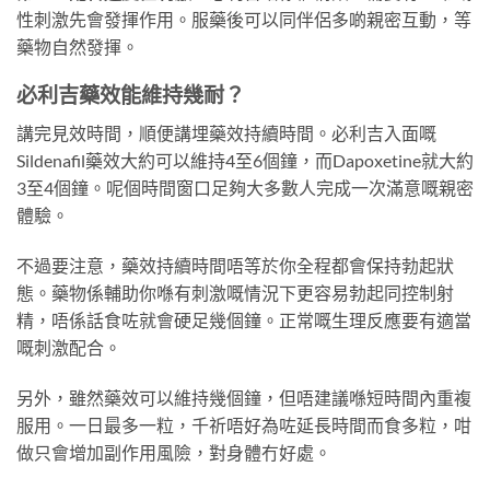
性刺激先會發揮作用。服藥後可以同伴侶多啲親密互動，等
藥物自然發揮。
必利吉藥效能維持幾耐？
講完見效時間，順便講埋藥效持續時間。必利吉入面嘅
Sildenafil藥效大約可以維持4至6個鐘，而Dapoxetine就大約
3至4個鐘。呢個時間窗口足夠大多數人完成一次滿意嘅親密
體驗。
不過要注意，藥效持續時間唔等於你全程都會保持勃起狀
態。藥物係輔助你喺有刺激嘅情況下更容易勃起同控制射
精，唔係話食咗就會硬足幾個鐘。正常嘅生理反應要有適當
嘅刺激配合。
另外，雖然藥效可以維持幾個鐘，但唔建議喺短時間內重複
服用。一日最多一粒，千祈唔好為咗延長時間而食多粒，咁
做只會增加副作用風險，對身體冇好處。