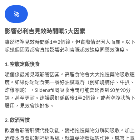
🚀
影響必利吉見效時間嘅5大因素
雖然標準見效時間係1至2個鐘，但實際情況因人而異。以下
呢幾個因素都會直接影響必利吉嘅起效速度同藥效強度。
1. 空腹定飯後食
呢個係最常見嘅影響因素。高脂食物會大大拖慢藥物吸收速
度。如果你啱啱食完一餐好油膩嘅嘢（例如燒腩仔、牛扒、
炸雞嗰啲），Sildenafil嘅吸收時間可能會延長到60至90分
鐘，甚至更耐。建議最好係飯後1至2個鐘，或者空腹狀態下
服用，見效會快好多。
2. 飲酒習慣
飲酒會影響肝臟代謝功能，變相拖慢藥物分解同吸收。加上
酒精本身會抑制神經系統，就算藥物發揮咗作用，感官上嘅