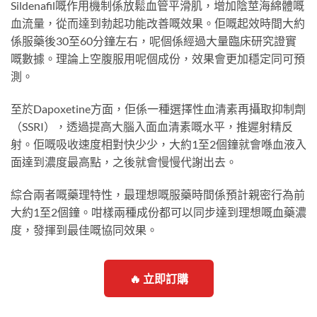
Sildenafil嘅作用機制係放鬆血管平滑肌，增加陰莖海綿體嘅
血流量，從而達到勃起功能改善嘅效果。佢嘅起效時間大約
係服藥後30至60分鐘左右，呢個係經過大量臨床研究證實
嘅數據。理論上空腹服用呢個成份，效果會更加穩定同可預
測。
至於Dapoxetine方面，佢係一種選擇性血清素再攝取抑制劑
（SSRI），透過提高大腦入面血清素嘅水平，推遲射精反
射。佢嘅吸收速度相對快少少，大約1至2個鐘就會喺血液入
面達到濃度最高點，之後就會慢慢代謝出去。
綜合兩者嘅藥理特性，最理想嘅服藥時間係預計親密行為前
大約1至2個鐘。咁樣兩種成份都可以同步達到理想嘅血藥濃
度，發揮到最佳嘅協同效果。
🔥 立即訂購