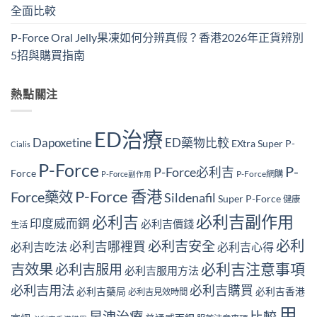
全面比較
P-Force Oral Jelly果凍如何分辨真假？香港2026年正貨辨別
5招與購買指南
熱點關注
ED治療
Dapoxetine
ED藥物比較
EXtra Super P-
Cialis
P-Force
P-
P-Force必利吉
Force
P-Force網購
P-Force副作用
P-Force 香港
Force藥效
Sildenafil
Super P-Force
健康
必利吉副作用
必利吉
印度威而鋼
必利吉價錢
生活
必利
必利吉安全
必利吉哪裡買
必利吉吃法
必利吉心得
必利吉注意事項
吉效果
必利吉服用
必利吉服用方法
必利吉用法
必利吉購買
必利吉藥局
必利吉香港
必利吉見效時間
用
早洩治療
比較