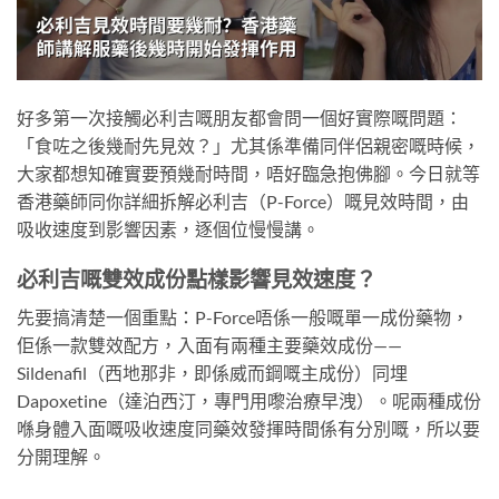
好多第一次接觸必利吉嘅朋友都會問一個好實際嘅問題：
「食咗之後幾耐先見效？」尤其係準備同伴侶親密嘅時候，
大家都想知確實要預幾耐時間，唔好臨急抱佛腳。今日就等
香港藥師同你詳細拆解必利吉（P-Force）嘅見效時間，由
吸收速度到影響因素，逐個位慢慢講。
必利吉嘅雙效成份點樣影響見效速度？
先要搞清楚一個重點：P-Force唔係一般嘅單一成份藥物，
佢係一款雙效配方，入面有兩種主要藥效成份——
Sildenafil（西地那非，即係威而鋼嘅主成份）同埋
Dapoxetine（達泊西汀，專門用嚟治療早洩）。呢兩種成份
喺身體入面嘅吸收速度同藥效發揮時間係有分別嘅，所以要
分開理解。