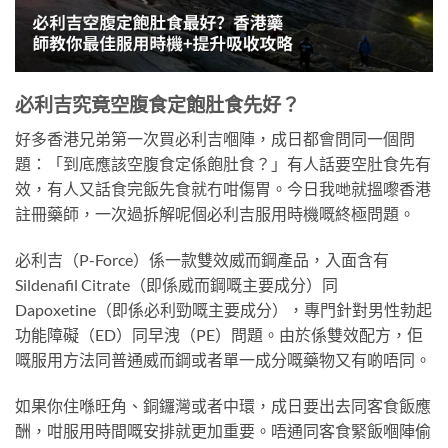
必利吉究竟空腹食定飽肚食先好？
好多香港兄弟第一次買必利吉嗰陣，成日都會問同一個問
題：「到底應該空腹食定係飽肚食？」有人話要空肚食先有
效，有人又話食完飯先食就冇咁傷胃。今日我哋就搵嚟香港
註冊藥師，一次過拆解呢個必利吉服用時機嘅終極問題。
必利吉（P-Force）係一款雙效威而鋼產品，入面含有
Sildenafil Citrate（即係威而鋼嘅主要成分）同
Dapoxetine（即係必利勁嘅主要成分），專門針對男性勃起
功能障礙（ED）同早洩（PE）問題。由於係雙效配方，佢
嘅服用方法同普通威而鋼或者單一成分嘅藥物又有啲唔同。
如果你住喺旺角、銅鑼灣或者中環，成日要出去同客食飯應
酬，咁服用時間嘅安排就更加重要。唔通同客食緊飯嗰陣偷