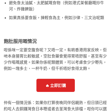
避免食太油膩、太肥膩嘅食物（例如港式茶餐廳嘅炒牛
河、炸雞髀飯）
如果真係要食飯，揀輕食為主，例如沙律、三文治呢類
飽肚服用嘅情況
咁係咪一定要空腹食呢？又唔一定。有啲香港用家反映，佢
哋本身腸胃比較敏感，空肚食藥會覺得胃唔舒服，甚至有少
少作嘔嘅感覺。如果你係呢類體質，可以考慮食少少嘢先，
例如一塊多士、一杯牛奶，但千祈唔好食得太飽。
🔥 立即訂購
仲有一個情況係：如果你打算夜晚同伴侶親熱，但日頭已經
約咗人去銅鑼灣食日本嘢或者去荃灣食大排檔，咁你可以選