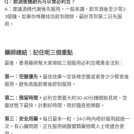
Q：飲酒後幾耐先可以食必利吉？
A：建議酒精代謝後先服用。一般來講，飲完酒後至少等2-
3個鐘。如果你喺蘭桂坊飲到微醉，最好等到第二日先服
用。
藥師總結：記住呢三個重點
最後，香港藥師幫大家總結三個服用必利吉嘅黃金法則：
第一：空腹優先。
最佳效果一定係喺空腹或者食少少輕食後
服用。避免高脂肪餐後即刻服用。
第二：預留時間。
必利吉需要大約30-60分鐘開始見效，空
腹狀態下最快。計劃好時間，唔好臨急抱佛腳。
第三：安全用藥。
每日最多一粒，24小時內唔好服用超過一
次。有心臟問題、正在服用硝酸鹽類藥物嘅人士唔適合使
用。