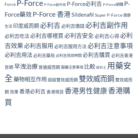
P-Force
P-
P-Force必利吉
Force
P-Force網購
P-Force副作用
P-Force 香港
Force藥效
Sildenafil
Super P-Force
健康
必利吉副作用
必利吉
印度威而鋼
必利吉價錢
生活
必利
必利吉安全
必利吉哪裡買
必利吉吃法
必利吉心得
必利吉注意事項
吉效果
必利吉服用
必利吉服用方法
必利吉用法
必利吉購買
必利吉藥局
必利吉香港
必利吉見效時間
用藥安
早洩治療
比較
官網
普通威而鋼
服藥注意事項
犀利士
全
雙效威而鋼
藥物相互作用
超級雙效威而鋼
雙效威而
香港購
香港男性健康
香港必利吉
鋼 效果
香港現貨
買