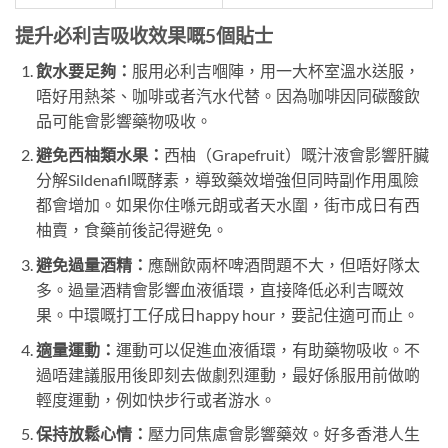
提升必利吉吸收效果嘅5個貼士
飲水要足夠：
服用必利吉嗰陣，用一大杯室溫水送服，
唔好用熱茶、咖啡或者汽水代替。因為咖啡因同碳酸飲
品可能會影響藥物吸收。
避免西柚類水果：
西柚（Grapefruit）嘅汁液會影響肝臟
分解Sildenafil嘅酵素，導致藥效增強但同時副作用風險
都會增加。如果你住喺元朗或者天水圍，街市成日有西
柚賣，食藥前後記得避免。
避免過量酒精：
應酬飲兩杯啤酒問題不大，但唔好隊太
多。過量酒精會影響血液循環，直接降低必利吉嘅效
果。中環嘅打工仔成日happy hour，要記住適可而止。
適量運動：
運動可以促進血液循環，有助藥物吸收。不
過唔建議服用後即刻去做劇烈運動，最好係服用前做啲
輕度運動，例如快步行或者游水。
保持放鬆心情：
壓力同焦慮會影響藥效。好多香港人生