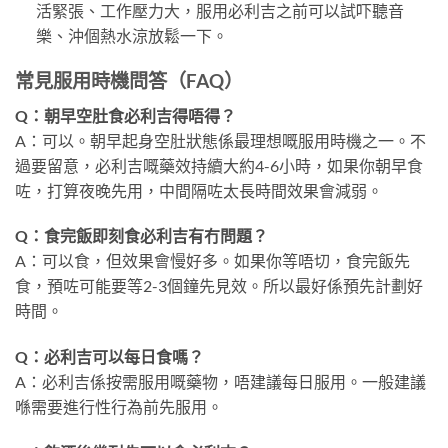
活緊張、工作壓力大，服用必利吉之前可以試吓聽音
樂、沖個熱水涼放鬆一下。
常見服用時機問答（FAQ）
Q：朝早空肚食必利吉得唔得？
A：可以。朝早起身空肚狀態係最理想嘅服用時機之一。不
過要留意，必利吉嘅藥效持續大約4-6小時，如果你朝早食
咗，打算夜晚先用，中間隔咗太長時間效果會減弱。
Q：食完飯即刻食必利吉有冇問題？
A：可以食，但效果會慢好多。如果你等唔切，食完飯先
食，預咗可能要等2-3個鐘先見效。所以最好係預先計劃好
時間。
Q：必利吉可以每日食嗎？
A：必利吉係按需服用嘅藥物，唔建議每日服用。一般建議
喺需要進行性行為前先服用。