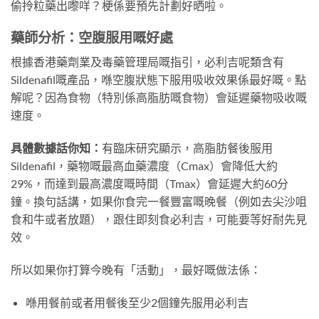
偷拎粒藥出嚟咩？梗係要預先計劃好晒啦。
藥師分析：空腹服用嘅好處
根據香港藥劑業及毒藥管理局嘅指引，必利吉呢類含有
Sildenafil嘅產品，喺空腹狀態下服用吸收效果係最好嘅。點
解呢？因為食物（特別係高脂肪嘅食物）會延遲藥物吸收嘅
速度。
具體數據話你知：
有臨床研究顯示，高脂肪餐後服用
Sildenafil，藥物嘅最高血藥濃度（Cmax）會降低大約
29%，而達到最高濃度嘅時間（Tmax）會延遲大約60分
鐘。換句話講，如果你食完一餐豐富嘅晚餐（例如去尖沙咀
食和牛或者放題），跟住即刻食必利吉，可能要等好耐先見
效。
所以如果你打算今晚有「活動」，最好嘅做法係：
喺用餐前或者用餐後至少2個鐘先服用必利吉