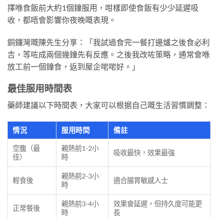
擇喺食飯前大約1個鐘服用，咁樣即使食飯有少少延遲吸
收，都唔會影響你夜晚嘅表現。
銅鑼灣嘅陳先生分享：「我試過食完一餐打邊爐之後食必利
吉，等咗成兩個幾鐘先有反應。之後我改咗策略，通常會喺
放工前一個鐘食，返到屋企啱啱好。」
最佳服用時間表
藥師建議以下時間表，大家可以根据自己嘅生活習慣調整：
情況
服用時間
備註
空腹（最
親熱前1-2小
吸收最快，效果最強
佳）
時
親熱前2-3小
輕食後
適合腸胃敏感人士
時
親熱前3-4小
效果會延遲，但持久度可能更
正常餐後
時
長