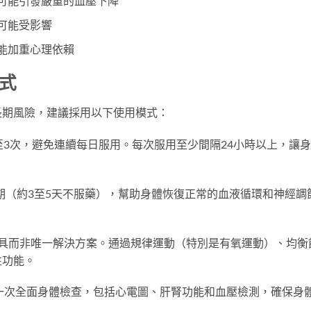
可能引發嚴重的血壓下降
可能受影響
能加重心理依賴
模式
長期風險，建議採用以下使用模式：
過2至3次，避免連續每日服用。每次服用至少間隔24小時以上，讓
期（約3至5天不服藥），幫助身體恢復正常的血液循環和神經調
輔助工具而非唯一解決方案。通過規律運動（特別是有氧運動）、均衡
性功能。
一次全面身體檢查，包括心電圖、肝腎功能和血壓檢測，確保身