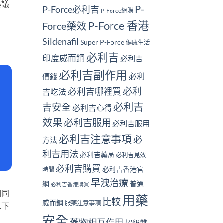
建議
P-
P-Force必利吉
P-Force網購
P-Force 香港
Force藥效
Sildenafil
Super P-Force
健康生活
必利吉
印度威而鋼
必利吉
必利吉副作用
必利
價錢
必利
必利吉哪裡買
吉吃法
必利吉
吉安全
必利吉心得
效果
必利吉服用
必利吉服用
必利吉注意事項
必
方法
利吉用法
必利吉藥局
必利吉見效
必利吉購買
必利吉香港官
時間
早洩治療
網
普通
必利吉香港購買
相同
用藥
比較
威而鋼
服藥注意事項
以下
安全
藥物相互作用
超級雙