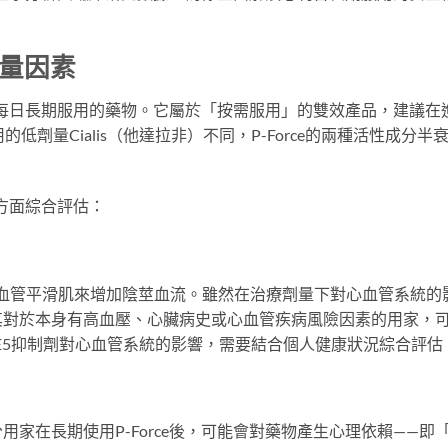
考量因素
作為每日長期服用的藥物。它屬於「按需服用」的雙效產品，建議在
劑量Cialis（他達拉非）不同，P-Force的兩種活性成分半
個方面綜合評估：
，通過放鬆血管平滑肌來增加陰莖血流。雖然在治療劑量下對心血管系統的
其對於本身有高血壓、心臟病史或心血管疾病風險因素的用家，
E5抑制劑對心血管系統的影響，需要結合個人健康狀況綜合評估
家在長期使用P-Force後，可能會對藥物產生心理依賴——即