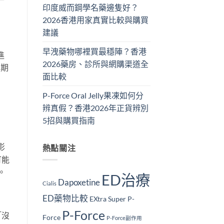
印度威而鋼學名藥邊隻好？
2026香港用家真實比較與購買
建議
早洩藥物哪裡買最穩陣？香港
進
2026藥房、診所與網購渠道全
衰期
面比較
P-Force Oral Jelly果凍如何分
辨真假？香港2026年正貨辨別
5招與購買指南
影
熱點關注
可能
。
ED治療
Dapoxetine
Cialis
ED藥物比較
EXtra Super P-
P-Force
「沒
Force
P-Force副作用