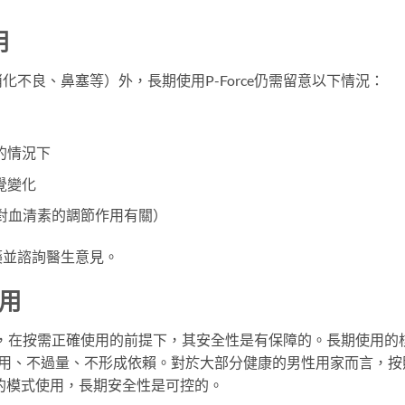
用
不良、鼻塞等）外，長期使用P-Force仍需留意以下情況：
的情況下
覺變化
ne對血清素的調節作用有關）
藥並諮詢醫生意見。
使用
產品，在按需正確使用的前提下，其安全性是有保障的。長期使用的
濫用、不過量、不形成依賴。對於大部分健康的男性用家而言，按
時的模式使用，長期安全性是可控的。