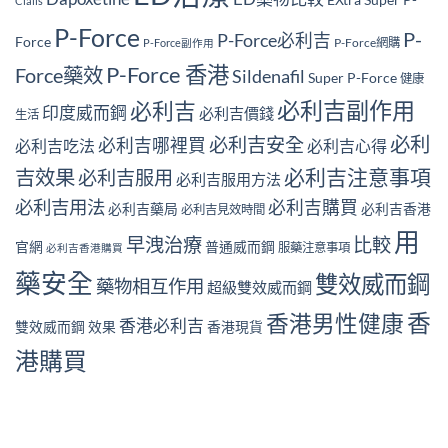
Cialis
P-Force
P-
P-Force必利吉
Force
P-Force網購
P-Force副作用
P-Force 香港
Force藥效
Sildenafil
Super P-Force
健康
必利吉副作用
必利吉
印度威而鋼
必利吉價錢
生活
必利
必利吉安全
必利吉哪裡買
必利吉吃法
必利吉心得
必利吉注意事項
吉效果
必利吉服用
必利吉服用方法
必利吉用法
必利吉購買
必利吉藥局
必利吉香港
必利吉見效時間
用
早洩治療
比較
官網
普通威而鋼
服藥注意事項
必利吉香港購買
藥安全
雙效威而鋼
藥物相互作用
超級雙效威而鋼
香
香港男性健康
香港必利吉
雙效威而鋼 效果
香港現貨
港購買