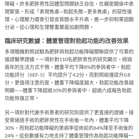
障礙。許多肥胖男性因體型問題缺乏自信，在親密關係中表
現緊張，形成「表現焦慮—勃起失敗—更多焦慮」的惡性循
環。心理壓力還會引發皮質醇水平升高，進一步抑制睪固酮
分泌，從心理和生理雙重層面加劇問題。
臨床研究數據：體重管理對勃起功能的改善效果
多項隨機對照試驗為肥胖與勃起功能障礙關聯提供了可靠的
循證醫學證據。一項針對110名肥胖男性的研究顯示，經過
兩年的生活方式干預，體重平均下降8%的參與者中，勃起
功能評分（IIEF-5）平均提升了4.2分，而對照組僅提升0.8
分。更值得注意的是，體重下降幅度越大，勃起功能改善越
明顯——體重下降超過10%的參與者中，超過六成報告勃起
功能恢復正常。
另一項針對代謝手術患者的研究則提供了更直接的證據。接
受胃繞道手術的肥胖男性在手術後一年內，體重平均下降
30%，而勃起功能障礙的患病率從術前的64%降至手術後的
24%。這些數據有力地支持了體重管理作為勃起功能障礙一