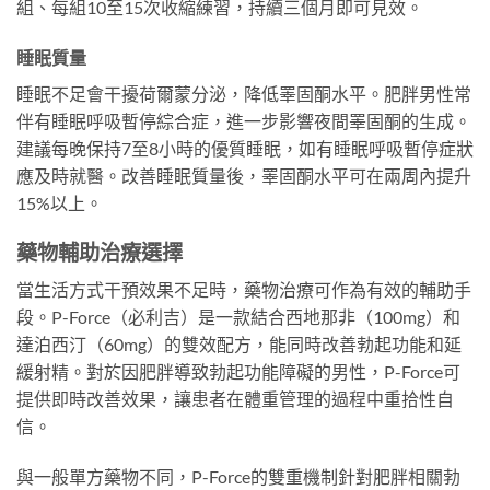
組、每組10至15次收縮練習，持續三個月即可見效。
睡眠質量
睡眠不足會干擾荷爾蒙分泌，降低睪固酮水平。肥胖男性常
伴有睡眠呼吸暫停綜合症，進一步影響夜間睪固酮的生成。
建議每晚保持7至8小時的優質睡眠，如有睡眠呼吸暫停症狀
應及時就醫。改善睡眠質量後，睪固酮水平可在兩周內提升
15%以上。
藥物輔助治療選擇
當生活方式干預效果不足時，藥物治療可作為有效的輔助手
段。P-Force（必利吉）是一款結合西地那非（100mg）和
達泊西汀（60mg）的雙效配方，能同時改善勃起功能和延
緩射精。對於因肥胖導致勃起功能障礙的男性，P-Force可
提供即時改善效果，讓患者在體重管理的過程中重拾性自
信。
與一般單方藥物不同，P-Force的雙重機制針對肥胖相關勃