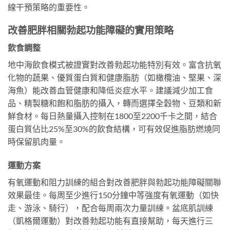
線干預策略的重要性。
改善肥胖相關勃起功能障礙的實用策略
飲食調整
地中海飲食模式被證實對改善勃起功能特別有效。富含抗氧
化物的蔬果、優質蛋白質和健康脂肪（如橄欖油、堅果、深
海魚）能改善血管健康和降低炎症水平。建議減少加工食
品、精製糖和飽和脂肪的攝入，轉而選擇全穀物、豆類和新
鮮食材。每日熱量攝入控制在1800至2200千卡之間，結合
蛋白質佔比25%至30%的飲食結構，可有效促進脂肪燃燒同
時保留肌肉量。
運動方案
有氧運動和阻力訓練的組合對改善肥胖與勃起功能障礙關聯
效果最佳。每周至少進行150分鐘中等強度有氧運動（如快
走、游泳、騎行），配合每周兩次力量訓練。盆底肌訓練
（凱格爾運動）對改善勃起功能有直接幫助，每天進行三