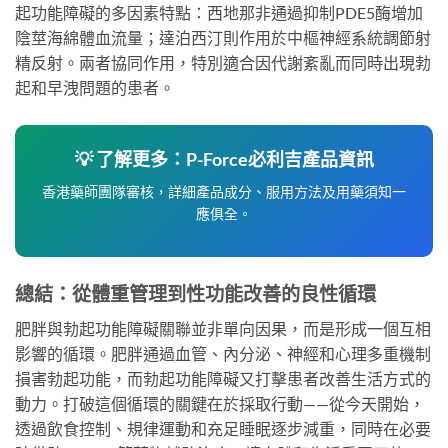
起功能障礙的多因素特點：西地那非通過抑制PDE5酶增加
陰莖海綿體血流量；達泊西汀則作用於中樞神經系統調節射
精反射。兩者協同作用，特別適合因代謝紊亂而同時出現勃
起和早洩問題的患者。
💡 了解更多：P-Force必利吉產品資訊
香港藥師團隊審核，詳細產品成分、服用方法及用藥須知一
應俱全。
總結：從體重管理到性功能改善的良性循環
肥胖與勃起功能障礙關聯並非單向因果，而是形成一個互相
影響的循環。肥胖通過血管、內分泌、神經和心理多重機制
損害勃起功能，而勃起功能障礙又打擊患者改善生活方式的
動力。打破這個循環的關鍵在於採取行動——從今天開始，
透過飲食控制、規律運動和充足睡眠逐步減重，同時在必要