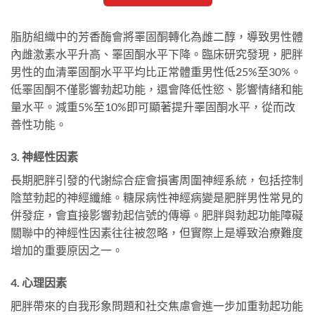
脂肪組織中的芳香酶會將睪固酮轉化為雌二醇，導致男性體
內雌激素水平升高、睪固酮水平下降。臨床研究發現，肥胖
男性的血清睪固酮水平平均比正常體重男性低25%至30%。
低睪固酮不僅影響勃起功能，還會降低性慾、影響情緒和能
量水平。減重5%至10%即可顯著提升睪固酮水平，從而改
善性功能。
3. 神經性因素
長期肥胖引發的代謝綜合症會損害周圍神經系統，包括控制
陰莖勃起的神經纖維。糖尿病性神經病變是肥胖男性常見的
併發症，會直接影響勃起信號的傳導。肥胖與勃起功能障礙
關聯中的神經性因素往往被忽略，但實際上是導致治療難度
增加的重要原因之一。
4. 心理因素
肥胖帶來的自我形象問題和社交焦慮會進一步加重勃起功能