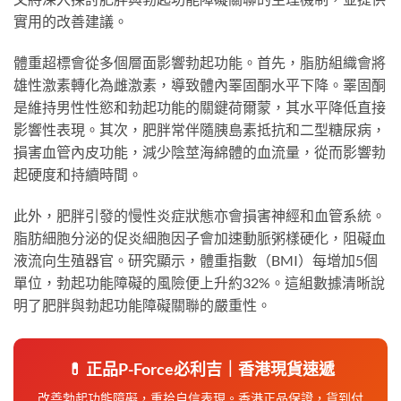
實用的改善建議。
體重超標會從多個層面影響勃起功能。首先，脂肪組織會將
雄性激素轉化為雌激素，導致體內睪固酮水平下降。睪固酮
是維持男性性慾和勃起功能的關鍵荷爾蒙，其水平降低直接
影響性表現。其次，肥胖常伴隨胰島素抵抗和二型糖尿病，
損害血管內皮功能，減少陰莖海綿體的血流量，從而影響勃
起硬度和持續時間。
此外，肥胖引發的慢性炎症狀態亦會損害神經和血管系統。
脂肪細胞分泌的促炎細胞因子會加速動脈粥樣硬化，阻礙血
液流向生殖器官。研究顯示，體重指數（BMI）每增加5個
單位，勃起功能障礙的風險便上升約32%。這組數據清晰說
明了肥胖與勃起功能障礙關聯的嚴重性。
💊 正品P-Force必利吉｜香港現貨速遞
改善勃起功能障礙，重拾自信表現。香港正品保證，貨到付