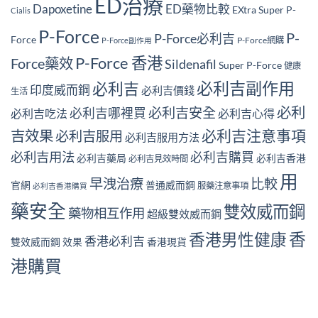
ED治療
Dapoxetine
ED藥物比較
EXtra Super P-
Cialis
P-Force
P-
P-Force必利吉
Force
P-Force網購
P-Force副作用
P-Force 香港
Force藥效
Sildenafil
Super P-Force
健康
必利吉副作用
必利吉
印度威而鋼
必利吉價錢
生活
必利
必利吉安全
必利吉哪裡買
必利吉吃法
必利吉心得
必利吉注意事項
吉效果
必利吉服用
必利吉服用方法
必利吉用法
必利吉購買
必利吉藥局
必利吉香港
必利吉見效時間
用
早洩治療
比較
官網
普通威而鋼
服藥注意事項
必利吉香港購買
藥安全
雙效威而鋼
藥物相互作用
超級雙效威而鋼
香
香港男性健康
香港必利吉
雙效威而鋼 效果
香港現貨
港購買