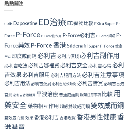
熱點關注
ED治療
Dapoxetine
ED藥物比較
EXtra Super P-
Cialis
P-Force
P-
P-Force必利吉
Force
P-Force網購
P-Force副作用
P-Force 香港
Force藥效
Sildenafil
Super P-Force
健康
必利吉副作用
必利吉
印度威而鋼
必利吉價錢
生活
必利
必利吉安全
必利吉哪裡買
必利吉吃法
必利吉心得
必利吉注意事項
吉效果
必利吉服用
必利吉服用方法
必利吉用法
必利吉購買
必利吉藥局
必利吉香港
必利吉見效時間
用
早洩治療
比較
官網
普通威而鋼
服藥注意事項
必利吉香港購買
藥安全
雙效威而鋼
藥物相互作用
超級雙效威而鋼
香
香港男性健康
香港必利吉
雙效威而鋼 效果
香港現貨
港購買