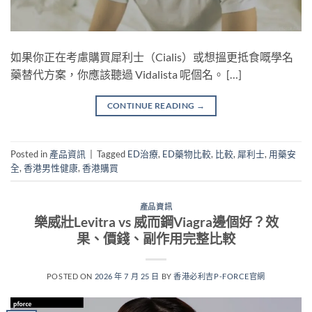
如果你正在考慮購買犀利士（Cialis）或想搵更抵食嘅學名
藥替代方案，你應該聽過 Vidalista 呢個名。 […]
CONTINUE READING
→
Posted in
產品資訊
|
Tagged
ED治療
,
ED藥物比較
,
比較
,
犀利士
,
用藥安
全
,
香港男性健康
,
香港購買
產品資訊
樂威壯Levitra vs 威而鋼Viagra邊個好？效
果、價錢、副作用完整比較
POSTED ON
2026 年 7 月 25 日
BY
香港必利吉P-FORCE官網