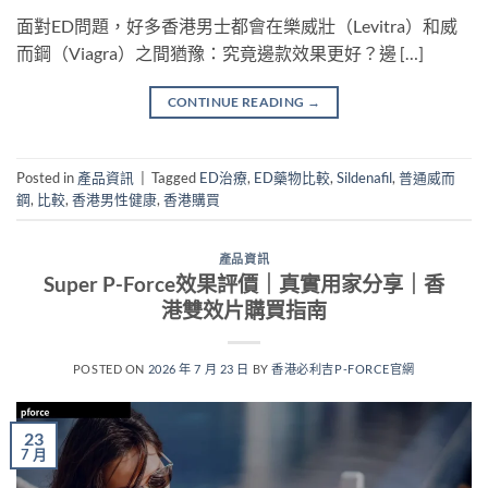
面對ED問題，好多香港男士都會在樂威壯（Levitra）和威
而鋼（Viagra）之間猶豫：究竟邊款效果更好？邊 […]
CONTINUE READING
→
Posted in
產品資訊
|
Tagged
ED治療
,
ED藥物比較
,
Sildenafil
,
普通威而
鋼
,
比較
,
香港男性健康
,
香港購買
產品資訊
Super P-Force效果評價｜真實用家分享｜香
港雙效片購買指南
POSTED ON
2026 年 7 月 23 日
BY
香港必利吉P-FORCE官網
23
7 月