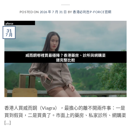
POSTED ON
2026 年 7 月 31 日
BY
香港必利吉P-FORCE官網
31
7 月
香港人買威而鋼（Viagra），最擔心的離不開兩件事：一是
買到假貨，二是買貴了。市面上的藥房、私家診所、網購渠
[…]