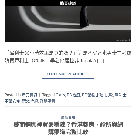
「犀利士36小時效果是真的嗎？」這是不少香港男士在考慮
購買犀利士（Cialis，學名他達拉非 Tadalafi […]
CONTINUE READING
→
Posted in
產品資訊
|
Tagged
Cialis
,
ED治療
,
ED藥物比較
,
比較
,
犀利士
,
用藥安全
,
藥效持續
,
香港購買
產品資訊
威而鋼哪裡買最穩陣？香港藥房、診所與網
購渠道完整比較