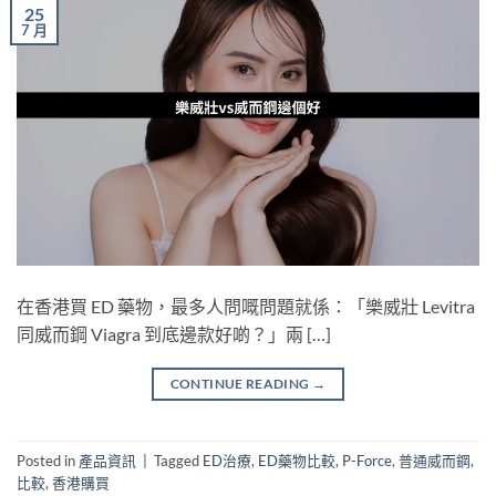
25
7 月
在香港買 ED 藥物，最多人問嘅問題就係：「樂威壯 Levitra
同威而鋼 Viagra 到底邊款好啲？」兩 […]
CONTINUE READING
→
Posted in
產品資訊
|
Tagged
ED治療
,
ED藥物比較
,
P-Force
,
普通威而鋼
,
比較
,
香港購買