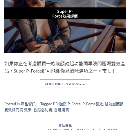
如果你正在考慮購買一款兼顧勃起功能同早洩問題嘅雙效產
品，Super P-Force好可能係你見過嘅選項之一。市 […]
CONTINUE READING
→
Posted in
產品資訊
|
Tagged
ED治療
,
P-Force
,
P-Force藥效
,
雙效威而鋼
,
雙效威而鋼 效果
,
香港必利吉
,
香港購買
產品資訊