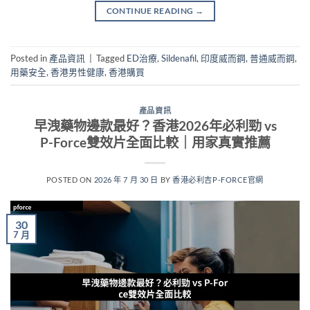
CONTINUE READING
→
Posted in
產品資訊
|
Tagged
ED治療
,
Sildenafil
,
印度威而鋼
,
普通威而鋼
,
用藥安全
,
香港男性健康
,
香港購買
產品資訊
早洩藥物邊款最好？香港2026年必利勁 vs
P-Force雙效片全面比較｜用家真實推薦
POSTED ON
2026 年 7 月 30 日
BY
香港必利吉P-FORCE官網
30
7 月