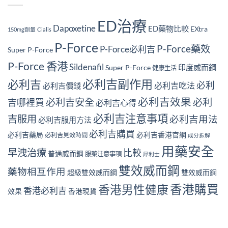
ED治療
Dapoxetine
ED藥物比較
EXtra
150mg劑量
Cialis
P-Force
P-Force藥效
P-Force必利吉
Super P-Force
P-Force 香港
Sildenafil
印度威而鋼
Super P-Force
健康生活
必利吉副作用
必利吉
必利
必利吉吃法
必利吉價錢
必利吉效果
必利吉安全
必利
吉哪裡買
必利吉心得
必利吉注意事項
吉服用
必利吉用法
必利吉服用方法
必利吉購買
必利吉藥局
必利吉香港官網
必利吉見效時間
成分拆解
用藥安全
早洩治療
比較
普通威而鋼
服藥注意事項
犀利士
雙效威而鋼
藥物相互作用
超級雙效威而鋼
雙效威而鋼
香港男性健康
香港購買
香港必利吉
效果
香港現貨