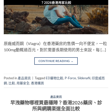
原廠威而鋼（Viagra）在香港藥房的售價一向不便宜，一粒
100mg動輒過百元，對於需要長期使用的男士來說，每 […]
CONTINUE READING
→
Posted in
產品資訊
|
Tagged
ED藥物比較
,
P-Force
,
Sildenafil
,
印度威而
鋼
,
比較
,
用藥安全
,
香港購買
產品資訊
早洩藥物哪裡買最穩陣？香港2026藥房、診
所與網購渠道全面比較