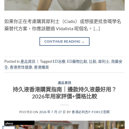
如果你正在考慮購買犀利士（Cialis）或想搵更抵食嘅學名
藥替代方案，你應該聽過 Vidalista 呢個名。 […]
CONTINUE READING
→
Posted in
產品資訊
|
Tagged
ED治療
,
ED藥物比較
,
比較
,
犀利士
,
用藥安
全
,
香港男性健康
,
香港購買
產品資訊
持久液香港購買指南｜邊款持久液最好用？
2026年用家評價+價格比較
POSTED ON
2026 年 7 月 27 日
BY
香港必利吉P-FORCE官網