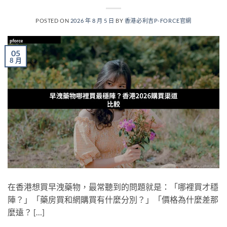
POSTED ON
2026 年 8 月 5 日
BY
香港必利吉P-FORCE官網
05
8 月
在香港想買早洩藥物，最常聽到的問題就是：「哪裡買才穩
陣？」「藥房買和網購買有什麼分別？」「價格為什麼差那
麼遠？ […]