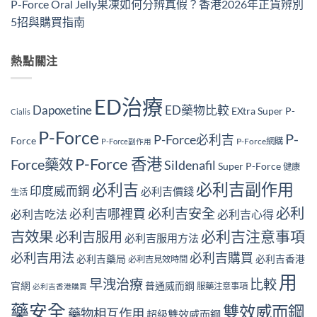
P-Force Oral Jelly果凍如何分辨真假？香港2026年正貨辨別
5招與購買指南
熱點關注
ED治療
Dapoxetine
ED藥物比較
EXtra Super P-
Cialis
P-Force
P-
P-Force必利吉
Force
P-Force網購
P-Force副作用
P-Force 香港
Force藥效
Sildenafil
Super P-Force
健康
必利吉副作用
必利吉
印度威而鋼
必利吉價錢
生活
必利
必利吉安全
必利吉哪裡買
必利吉吃法
必利吉心得
必利吉注意事項
吉效果
必利吉服用
必利吉服用方法
必利吉用法
必利吉購買
必利吉藥局
必利吉香港
必利吉見效時間
用
早洩治療
比較
官網
普通威而鋼
服藥注意事項
必利吉香港購買
藥安全
雙效威而鋼
藥物相互作用
超級雙效威而鋼