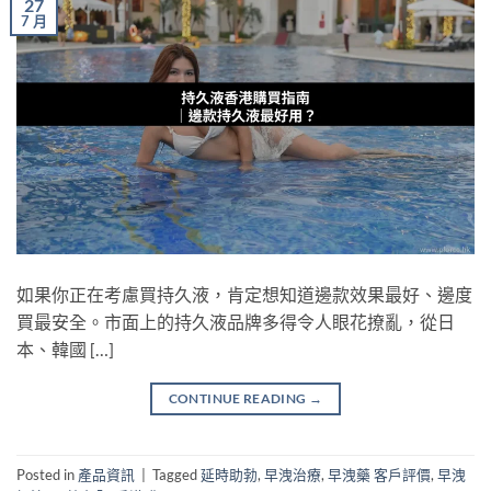
27
7 月
如果你正在考慮買持久液，肯定想知道邊款效果最好、邊度
買最安全。市面上的持久液品牌多得令人眼花撩亂，從日
本、韓國 […]
CONTINUE READING
→
Posted in
產品資訊
|
Tagged
延時助勃
,
早洩治療
,
早洩藥 客戶評價
,
早洩