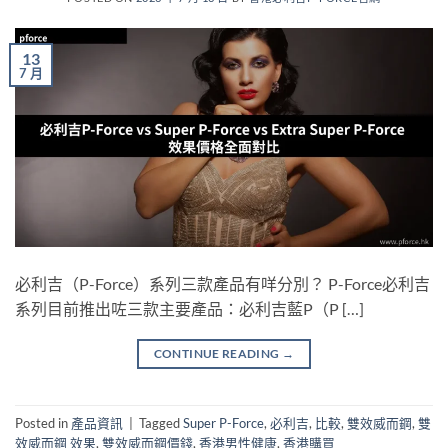
13
7 月
必利吉（P-Force）系列三款產品有咩分別？ P-Force必利吉
系列目前推出咗三款主要產品：必利吉藍P（P […]
CONTINUE READING
→
Posted in
產品資訊
|
Tagged
Super P-Force
,
必利吉
,
比較
,
雙效威而鋼
,
雙
效威而鋼 效果
,
雙效威而鋼價錢
,
香港男性健康
,
香港購買