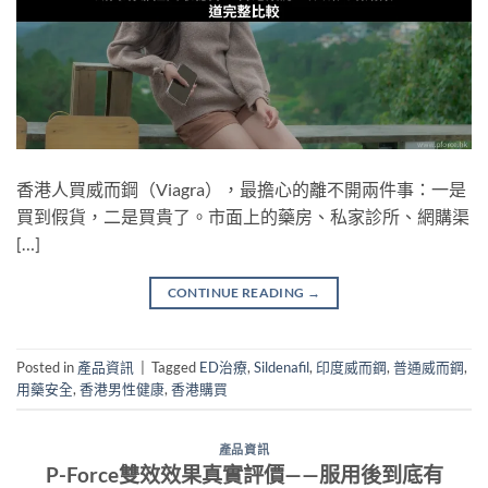
香港人買威而鋼（Viagra），最擔心的離不開兩件事：一是
買到假貨，二是買貴了。市面上的藥房、私家診所、網購渠
[…]
CONTINUE READING
→
Posted in
產品資訊
|
Tagged
ED治療
,
Sildenafil
,
印度威而鋼
,
普通威而鋼
,
用藥安全
,
香港男性健康
,
香港購買
產品資訊
P-Force雙效效果真實評價——服用後到底有