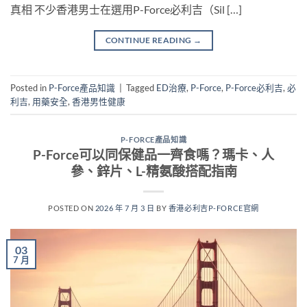
真相 不少香港男士在選用P-Force必利吉（Sil […]
CONTINUE READING
→
Posted in
P-Force產品知識
|
Tagged
ED治療
,
P-Force
,
P-Force必利吉
,
必
利吉
,
用藥安全
,
香港男性健康
P-FORCE產品知識
P-Force可以同保健品一齊食嗎？瑪卡、人
參、鋅片、L-精氨酸搭配指南
POSTED ON
2026 年 7 月 3 日
BY
香港必利吉P-FORCE官網
03
7 月