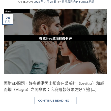
POSTED ON
2026 年 7 月 24 日
BY
香港必利吉P-FORCE官網
24
7 月
面對ED問題，好多香港男士都會在樂威壯（Levitra）和威
而鋼（Viagra）之間猶豫：究竟邊款效果更好？邊 […]
CONTINUE READING
→