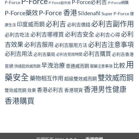
P-Force
P-Force必利吉
P-Force
P-Force網購
P-Force副作用
P-Force 香港
P-Force藥效
Sildenafil
Super P-Force
健
必利吉副作用
必利吉
印度威而鋼
必利吉價錢
康生活
必利
必利吉安全
必利吉哪裡買
必利吉吃法
必利吉心得
必利吉注意事項
吉效果
必利吉服用
必利吉服用方法
必利吉用法
必利吉購買
必利吉藥局
必利吉香港
必利吉見效時間
用
早洩治療
比較
普通威而鋼
官網
快速起效威而鋼
服藥注意事項
藥安全
雙效威而鋼
藥物相互作用
超級雙效威而鋼
香港男性健康
香港必利吉
香港現貨
雙效威而鋼 效果
香港購買