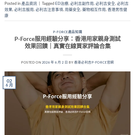
Posted in
產品資訊
|
Tagged
ED治療
,
必利吉副作用
,
必利吉安全
,
必利吉
效果
,
必利吉服用
,
必利吉注意事項
,
用藥安全
,
藥物相互作用
,
香港男性健
康
P-FORCE產品知識
P-Force服用經驗分享：香港用家親身測試
效果回饋｜真實在線買家評論合集
POSTED ON
2026 年 6 月 2 日
BY
香港必利吉P-FORCE官網
02
6 月