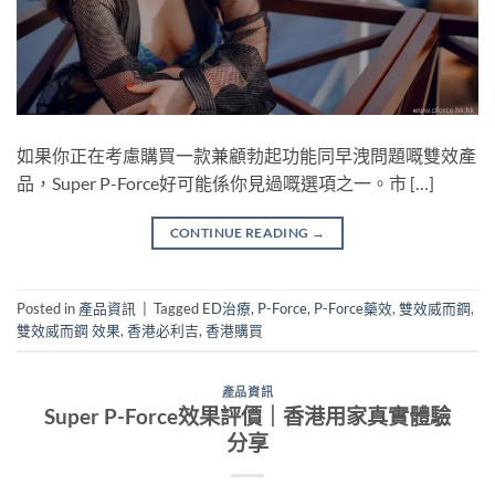
如果你正在考慮購買一款兼顧勃起功能同早洩問題嘅雙效產
品，Super P-Force好可能係你見過嘅選項之一。市 […]
CONTINUE READING
→
Posted in
產品資訊
|
Tagged
ED治療
,
P-Force
,
P-Force藥效
,
雙效威而鋼
,
雙效威而鋼 效果
,
香港必利吉
,
香港購買
產品資訊
Super P-Force效果評價｜香港用家真實體驗
分享