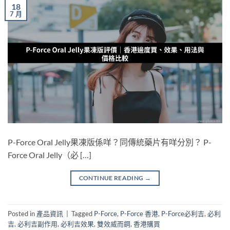
18
7 月
P-Force Oral Jelly果凍版係咩？同傳統藥片有咩分別？ P-
Force Oral Jelly（必 […]
CONTINUE READING
→
Posted in
產品資訊
|
Tagged
P-Force
,
P-Force 香港
,
P-Force必利吉
,
必利
吉
,
必利吉副作用
,
必利吉效果
,
雙效威而鋼
,
香港購買