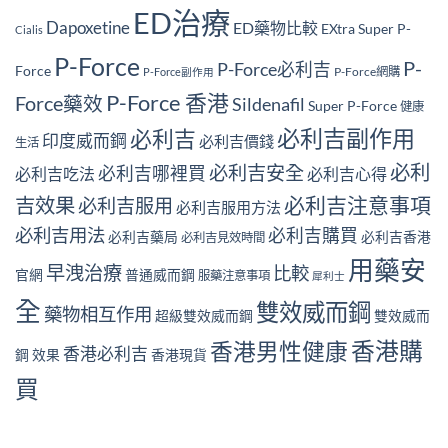
ED治療
Dapoxetine
ED藥物比較
EXtra Super P-
Cialis
P-Force
P-
P-Force必利吉
Force
P-Force網購
P-Force副作用
P-Force 香港
Force藥效
Sildenafil
Super P-Force
健康
必利吉副作用
必利吉
印度威而鋼
必利吉價錢
生活
必利
必利吉安全
必利吉哪裡買
必利吉吃法
必利吉心得
必利吉注意事項
吉效果
必利吉服用
必利吉服用方法
必利吉用法
必利吉購買
必利吉藥局
必利吉香港
必利吉見效時間
用藥安
早洩治療
比較
官網
普通威而鋼
服藥注意事項
犀利士
全
雙效威而鋼
藥物相互作用
超級雙效威而鋼
雙效威而
香港購
香港男性健康
香港必利吉
鋼 效果
香港現貨
買