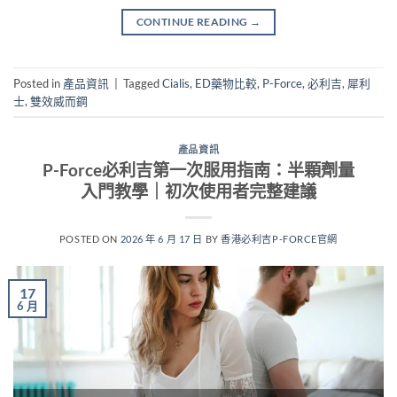
CONTINUE READING
→
Posted in
產品資訊
|
Tagged
Cialis
,
ED藥物比較
,
P-Force
,
必利吉
,
犀利
士
,
雙效威而鋼
產品資訊
P-Force必利吉第一次服用指南：半顆劑量
入門教學｜初次使用者完整建議
POSTED ON
2026 年 6 月 17 日
BY
香港必利吉P-FORCE官網
17
6 月