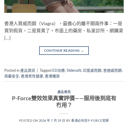
香港人買威而鋼（Viagra），最擔心的離不開兩件事：一是
買到假貨，二是買貴了。市面上的藥房、私家診所、網購渠
[…]
CONTINUE READING
→
Posted in
產品資訊
|
Tagged
ED治療
,
Sildenafil
,
印度威而鋼
,
普通威而鋼
,
用藥安全
,
香港男性健康
,
香港購買
產品資訊
P-Force雙效效果真實評價——服用後到底有
冇用？
POSTED ON
2026 年 7 月 29 日
BY
香港必利吉P-FORCE官網