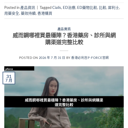
Posted in
產品資訊
|
Tagged
Cialis
,
ED治療
,
ED藥物比較
,
比較
,
犀利士
,
用藥安全
,
藥效持續
,
香港購買
產品資訊
威而鋼哪裡買最穩陣？香港藥房、診所與網
購渠道完整比較
POSTED ON
2026 年 7 月 31 日
BY
香港必利吉P-FORCE官網
31
7 月