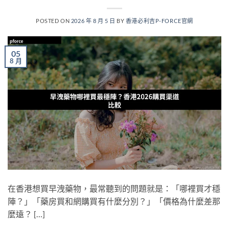
POSTED ON
2026 年 8 月 5 日
BY
香港必利吉P-FORCE官網
05
8 月
在香港想買早洩藥物，最常聽到的問題就是：「哪裡買才穩
陣？」「藥房買和網購買有什麼分別？」「價格為什麼差那
麼遠？ […]