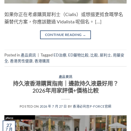
如果你正在考慮購買犀利士（Cialis）或想搵更抵食嘅學名
藥替代方案，你應該聽過 Vidalista 呢個名。 […]
CONTINUE READING
→
Posted in
產品資訊
|
Tagged
ED治療
,
ED藥物比較
,
比較
,
犀利士
,
用藥安
全
,
香港男性健康
,
香港購買
產品資訊
持久液香港購買指南｜邊款持久液最好用？
2026年用家評價+價格比較
POSTED ON
2026 年 7 月 27 日
BY
香港必利吉P-FORCE官網
27
7 月