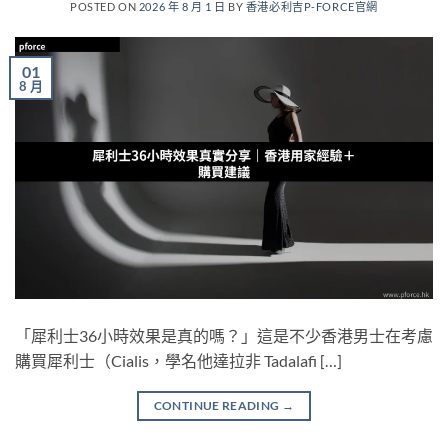
POSTED ON
2026 年 8 月 1 日
BY
香港必利吉P-FORCE官網
01
8 月
「犀利士36小時效果是真的嗎？」這是不少香港男士在考慮
購買犀利士（Cialis，學名他達拉非 Tadalafi […]
CONTINUE READING
→