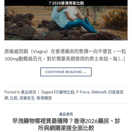
原廠威而鋼（Viagra）在香港藥房的售價一向不便宜，一粒
100mg動輒過百元，對於需要長期使用的男士來說，每 […]
CONTINUE READING
→
Posted in
產品資訊
|
Tagged
ED藥物比較
,
P-Force
,
Sildenafil
,
印度威而
鋼
,
比較
,
用藥安全
,
香港購買
產品資訊
早洩藥物哪裡買最穩陣？香港2026藥房、診
所與網購渠道全面比較