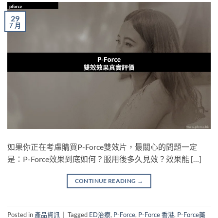
29
7 月
如果你正在考慮購買P-Force雙效片，最關心的問題一定
是：P-Force效果到底如何？服用後多久見效？效果能 […]
CONTINUE READING
→
Posted in
產品資訊
|
Tagged
ED治療
,
P-Force
,
P-Force 香港
,
P-Force藥