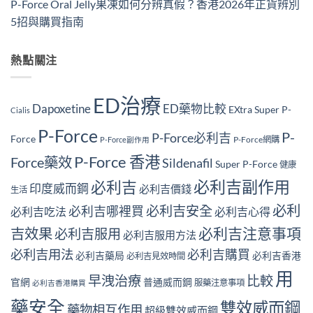
P-Force Oral Jelly果凍如何分辨真假？香港2026年正貨辨別
5招與購買指南
熱點關注
ED治療
Dapoxetine
ED藥物比較
EXtra Super P-
Cialis
P-Force
P-
P-Force必利吉
Force
P-Force網購
P-Force副作用
P-Force 香港
Force藥效
Sildenafil
Super P-Force
健康
必利吉副作用
必利吉
印度威而鋼
必利吉價錢
生活
必利
必利吉安全
必利吉哪裡買
必利吉吃法
必利吉心得
必利吉注意事項
吉效果
必利吉服用
必利吉服用方法
必利吉用法
必利吉購買
必利吉藥局
必利吉香港
必利吉見效時間
用
早洩治療
比較
官網
普通威而鋼
服藥注意事項
必利吉香港購買
藥安全
雙效威而鋼
藥物相互作用
超級雙效威而鋼