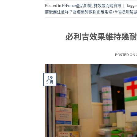
Posted in
P-Force產品知識
,
雙效威而鋼資訊
|
Tagg
前後要注意咩？香港藥師教你正確用法+5個必知禁
必利吉效果維持幾耐
POSTED ON
19
5 月