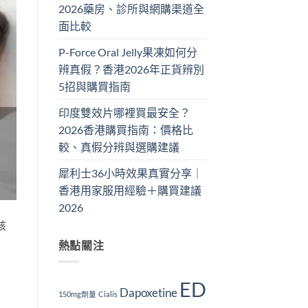
2026藥房、診所與網購渠道全
面比較
P-Force Oral Jelly果凍如何分
辨真假？香港2026年正貨辨別
5招與購買指南
印度雙效片哪裡買最安全？
2026香港購買指南：價格比
較、真假分辨與選購建議
犀利士36小時效果真實分享｜
香港用家服用經驗＋購買建議
2026
該
熱點關注
ED
Dapoxetine
150mg劑量
Cialis