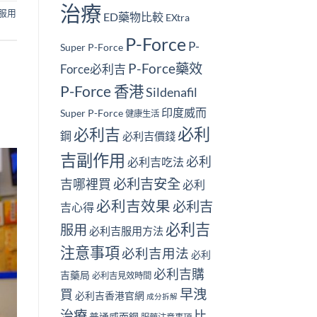
治療
服用
ED藥物比較
EXtra
P-Force
P-
Super P-Force
P-Force藥效
Force必利吉
P-Force 香港
Sildenafil
印度威而
Super P-Force
健康生活
必利
必利吉
鋼
必利吉價錢
吉副作用
必利
必利吉吃法
必利吉安全
吉哪裡買
必利
必利吉效果
必利吉
吉心得
必利吉
服用
必利吉服用方法
注意事項
必利吉用法
必利
必利吉購
吉藥局
必利吉見效時間
早洩
買
必利吉香港官網
成分拆解
治療
比
普通威而鋼