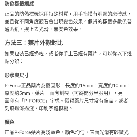
防偽標籤觸感
正品的防偽標籤採用特殊材質，用手指摸有明顯的磨砂感，
並且從不同角度觀看會出現變色效果。假貨的標籤多數係普
通貼紙，摸上去光滑，無變色效果。
方法三：藥片外觀對比
如果包裝已經扔咗，或者你手上已經有藥片，可以從以下幾
點分辨：
形狀與尺寸
P-Force正品藥片為橢圓形，長度約19mm，寬度約10mm，
厚度約5mm。藥片一面有刻痕（可掰開分半服用），另一
面印有「P-FORCE」字樣。假貨藥片尺寸常有偏差，或者
刻痕過深過淺，印刷字體模糊。
顏色
正品P-Force藥片為淺藍色，顏色均勻，表面光滑有輕微光