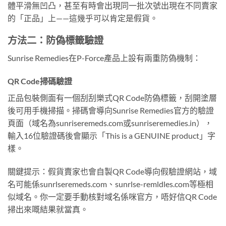
體平滑無凹凸，甚至有時會出現同一批次號出現在不同賣家
的「正品」上——這幾乎可以肯定是假貨。
方法二：防偽標籤驗證
Sunrise Remedies在P-Force產品上設有兩重防偽機制：
QR Code掃碼驗證
正品包裝側面有一個刮刮樂式QR Code防偽標籤，刮開塗層
後可用手機掃描。掃碼會導向Sunrise Remedies官方的驗證
頁面（域名為sunriseremeds.com或sunriseremedies.in），
輸入16位驗證碼後會顯示「This is a GENUINE product」字
樣。
關鍵提示：假貨賣家也會自製QR Code導向假驗證網站，域
名可能係sunrlseremeds.com、sunrlse-remldles.com等極相
似域名。你一定要手動核對域名係咪官方，唔好信QR Code
掃出來嘅結果就當真。