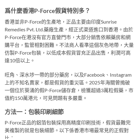
爲什麼香港P-Force假貨特別多？
香港並非P-Force的生產地，正品主要由印度Sunrise
Remedies Pvt. Ltd.藥廠生產，經正式渠道進口到香港。由於
P-Force在港沒有官方直營門市，大部分銷售依賴藥房和網
購平台，監管相對困難。不法商人看準這個灰色地帶，大量
仿製P-Force包裝，以低成本假貨冒充正品出售，利潤可高
達10倍以上。
旺角、深水埗一帶的部分藥房，以及Facebook、Instagram
上的不知名賣家，都是假貨的重災區。2025年海關曾搗破
一個位於葵涌的假P-Force儲存倉，檢獲超過3萬粒假藥，市
值約150萬港元，可見問題有多嚴重。
方法一：包裝印刷細節
P-Force正品的鋁箔包裝採用高精度印刷技術，假貨最難完
美複製的就是包裝細節。以下係香港市場最常見的正假對
比：