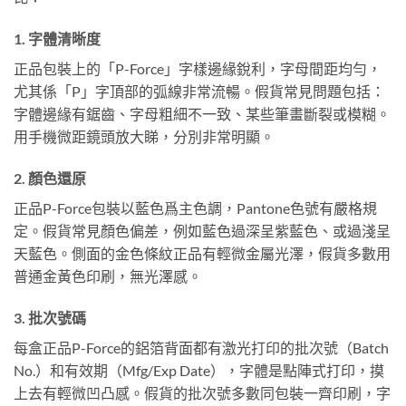
1. 字體清晰度
正品包裝上的「P-Force」字樣邊緣銳利，字母間距均勻，
尤其係「P」字頂部的弧線非常流暢。假貨常見問題包括：
字體邊緣有鋸齒、字母粗細不一致、某些筆畫斷裂或模糊。
用手機微距鏡頭放大睇，分別非常明顯。
2. 顏色還原
正品P-Force包裝以藍色爲主色調，Pantone色號有嚴格規
定。假貨常見顏色偏差，例如藍色過深呈紫藍色、或過淺呈
天藍色。側面的金色條紋正品有輕微金屬光澤，假貨多數用
普通金黃色印刷，無光澤感。
3. 批次號碼
每盒正品P-Force的鋁箔背面都有激光打印的批次號（Batch
No.）和有效期（Mfg/Exp Date），字體是點陣式打印，摸
上去有輕微凹凸感。假貨的批次號多數同包裝一齊印刷，字