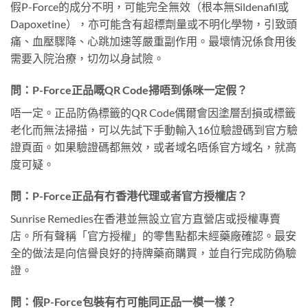
假P-Force的成分不明，可能完全無效（根本無Sildenafil或
Dapoxetine），亦可能含有超標劑量或不明化學物，引致頭
痛、血壓驟降、心跳加速等嚴重副作用。最壞情況係食用後
需要入院治療，切勿以身試險。
問：P-Force正品嘅QR Code掃唔到係咪一定假？
唔一定。正品防偽標籤的QR Code偶爾會因塗層刮損或標籤
老化而無法掃描，可以先試下手動輸入16位驗證碼到官方驗
證頁面。如果驗證碼都無效，或者域名唔係官方域名，就高
度可疑。
問：P-Force正品有冇香港代理或者官方授權店？
Sunrise Remedies在香港並無設立官方直營店或授權專賣
店。所有聲稱「官方授權」的零售點都未經藥廠確認。最安
全的做法是向信譽良好的持牌藥商購買，並自行完成防偽驗
證。
問：假P-Force包裝有冇可能同正品一模一樣？