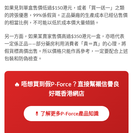
如果見到單盒售價低過$150港元，或者「買一送一」之類
的誇張優惠，99%係假貨。正品藥廠的生產成本已經佔售價
的相當比例，不可能以低於成本價大量傾銷。
另一方面，如果某賣家售價高過$350港元一盒，亦唔代表
一定係正品——部分藥房利用消費者「貴＝真」的心理，將
假貨標高價出售。所以價格只能作爲參考，一定要配合上述
包裝和防偽檢查。
🔥 唔想買到假P-Force？直接幫襯信譽良
好嘅香港網店
💊 了解更多P-Force產品知識