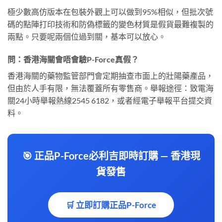
極少數高仿版本在包裝外觀上可以做到95%相似，但批次號
碼的點陣打印技術和防偽標籤的變色材質是假貨最難複製的
兩點。只要呢兩個位過到關，基本可以放心。
問：香港海關會唔會驗P-Force真假？
香港海關的藥物監管部門會定期抽查市面上的壯陽藥產品，
但由於人手有限，無法覆蓋所有零售商。舉報途徑：致電海
關24小時舉報熱線2545 6182，或者經電子舉報平台提交資
料。
🎯 正品P-Force必利吉即時訂購 — 香港現
貨發售
🛒 立即訂購正品P-Force