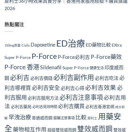
犀利士36小時效果真實分享｜香港用家服用經驗＋購買建議
2026
熱點關注
ED治療
Dapoxetine
ED藥物比較
EXtra
150mg劑量
Cialis
P-Force
P-Force藥效
P-Force必利吉
Super P-Force
P-Force 香港
Sildenafil
印度威而
Super P-Force
健康生活
必利吉副作用
必利吉
必
鋼
必利吉吃法
必利吉價錢
必利吉效果
必利吉安全
必
利吉哪裡買
必利吉心得
必利吉注意事項
利吉服用
必利吉用
必利吉服用方法
法
必利吉購買
必利吉藥局
必利吉香港官網
必利吉見效時間
成分拆
用藥安
早洩治療
比較
普通威而鋼
服藥注意事項
解
犀利士
全
雙效威而鋼
藥物相互作用
超級雙效威而鋼
雙效威