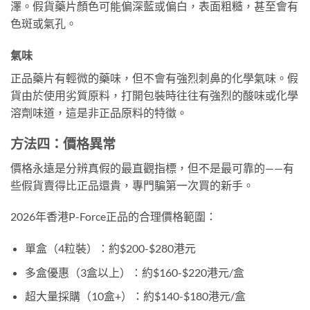
澤。假貨藥片顏色可能偏深藍或偏白，表面粗糙，甚至會有
色斑或氣孔。
氣味
正品藥片有輕微的藥味，但不會有強烈刺鼻的化學氣味。假
貨由於使用劣質原料，打開包裝時往往有強烈的酸味或化學
溶劑味道，這是非正品原料的特徵。
方法四：價格異常
價格永遠是分辨真假的最直觀指標，但不是最可靠的——有
些假貨賣得比正品還貴，專門騙第一次買的新手。
2026年香港P-Force正品的合理價格範圍：
單盒（4粒裝）：約$200-$280港元
多盒優惠（3盒以上）：約$160-$220港元/盒
超大量採購（10盒+）：約$140-$180港元/盒