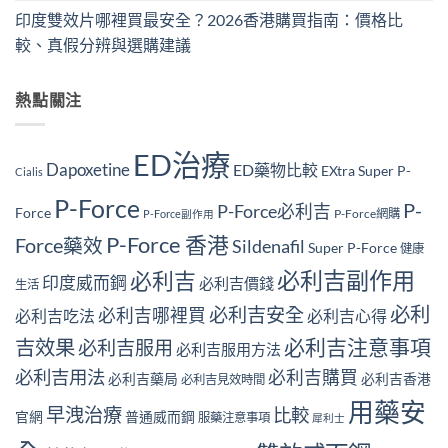
印度雙效片哪裡買最安全？2026香港購買指南：價格比
較、真假分辨與選購建議
熱點關注
ED治療
Dapoxetine
ED藥物比較
EXtra Super P-
Cialis
P-Force
P-
P-Force必利吉
Force
P-Force網購
P-Force副作用
P-Force 香港
Force藥效
Sildenafil
Super P-Force
健康
必利吉副作用
必利吉
印度威而鋼
必利吉價錢
生活
必利
必利吉安全
必利吉哪裡買
必利吉吃法
必利吉心得
必利吉注意事項
吉效果
必利吉服用
必利吉服用方法
必利吉用法
必利吉購買
必利吉藥局
必利吉香港
必利吉見效時間
用藥安
早洩治療
比較
官網
普通威而鋼
服藥注意事項
犀利士