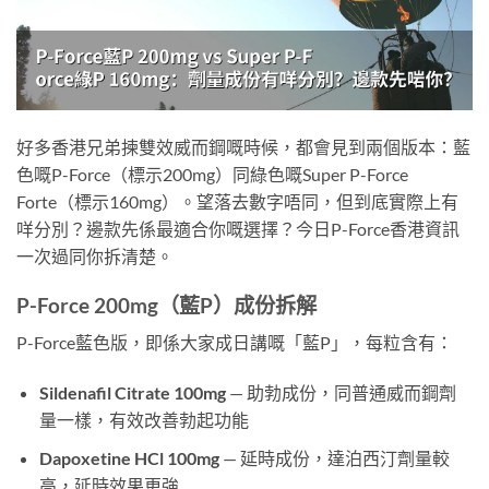
好多香港兄弟揀雙效威而鋼嘅時候，都會見到兩個版本：藍
色嘅P-Force（標示200mg）同綠色嘅Super P-Force
Forte（標示160mg）。望落去數字唔同，但到底實際上有
咩分別？邊款先係最適合你嘅選擇？今日P-Force香港資訊
一次過同你拆清楚。
P-Force 200mg（藍P）成份拆解
P-Force藍色版，即係大家成日講嘅「藍P」，每粒含有：
Sildenafil Citrate 100mg
— 助勃成份，同普通威而鋼劑
量一樣，有效改善勃起功能
Dapoxetine HCl 100mg
— 延時成份，達泊西汀劑量較
高，延時效果更強