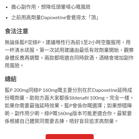
擔心副作用，想降低頭暈噁心嘅風險
之前用高劑量Dapoxetine會覺得太「頂」
食法注意
無論係藍P定綠P，建議喺性行為前1至2小時空腹服用，用
一杯清水送服。第一次試用建議由最低有效劑量開始，觀察
身體反應再調整。兩款都唔適合同時飲酒，酒精會增加副作
用風險。
總結
藍P 200mg同綠P 160mg嘅主要分別在於Dapoxetine延時成
份嘅劑量，助勃方面大家都係Sildenafil 100mg，完全一樣。
如果你需要最強延時效果，藍P會係你嘅選擇；如果想穩陣
啲、副作用少啲，綠P嘅160mg版本可能更適合你。最緊要
係根據自己體質同需要去揀，唔好盲目追求高劑量。