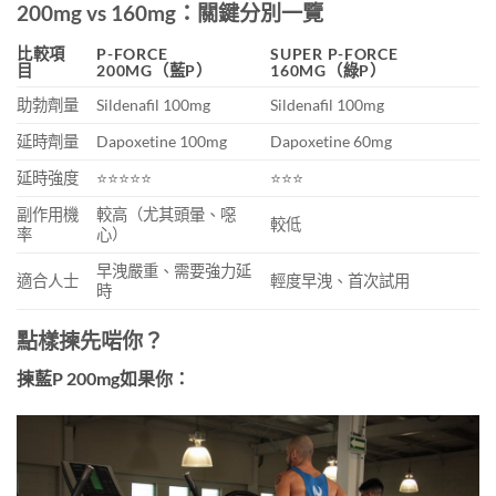
200mg vs 160mg：關鍵分別一覽
比較項
P-FORCE
SUPER P-FORCE
目
200MG（藍P）
160MG（綠P）
助勃劑量
Sildenafil 100mg
Sildenafil 100mg
延時劑量
Dapoxetine 100mg
Dapoxetine 60mg
延時強度
⭐️⭐️⭐️⭐️⭐️
⭐️⭐️⭐️
副作用機
較高（尤其頭暈、噁
較低
率
心）
早洩嚴重、需要強力延
適合人士
輕度早洩、首次試用
時
點樣揀先啱你？
揀藍P 200mg如果你：