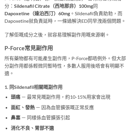
分：
Sildenafil Citrate（西地那非）100mg
同
Dapoxetine（達泊西汀）60mg
。Sildenafil負責助勃，而
Dapoxetine就負責延時，一條過解決ED同早洩兩個問題。
了解佢嘅成分之後，就容易理解副作用嘅來源喇。
P-Force常見副作用
所有藥物都有可能產生副作用，P-Force都唔例外。但大部
分副作用都係輕微同暫時性，多數人服用後唔會有明顯不
適。
1. 同Sildenafil相關嘅副作用
頭痛
－ 最常見嘅副作用，約10-15%用家會出現
面紅、發熱
－ 因為血管擴張嘅正常反應
鼻塞
－ 同樣係血管擴張引起
消化不良、胃部不適