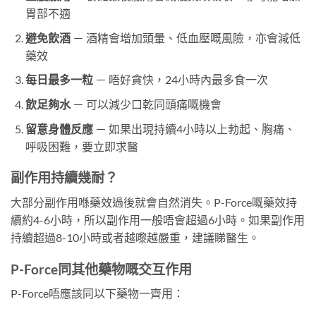
胃部不適
避免飲酒
－ 酒精會增加頭暈、低血壓嘅風險，亦會減低
藥效
每日最多一粒
－ 唔好貪快，24小時內最多食一次
飲足夠水
－ 可以減少口乾同頭痛嘅機會
留意身體反應
－ 如果出現持續4小時以上勃起、胸痛、
呼吸困難，要立即求醫
副作用持續幾耐？
大部分副作用喺藥效過後就會自然消失。P-Force嘅藥效持
續約4-6小時，所以副作用一般唔會超過6小時。如果副作用
持續超過8-10小時或者越嚟越嚴重，建議睇醫生。
P-Force同其他藥物嘅交互作用
P-Force唔應該同以下藥物一齊用：