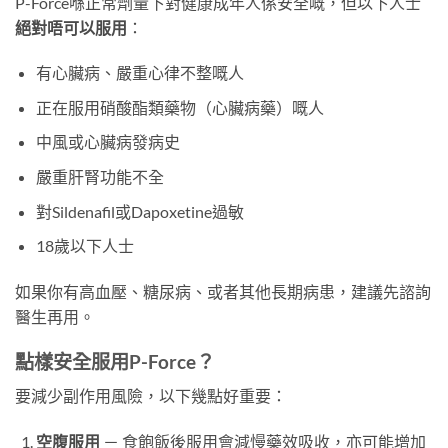
P-Force喺正常劑量下對健康成年人係安全嘅，但以下人士
絕對唔可以服用
：
有心臟病、嚴重心律不整嘅人
正在服用硝酸酯類藥物（心臟病藥）嘅人
中風或心臟病發病史
嚴重肝腎功能不全
對Sildenafil或Dapoxetine過敏
18歲以下人士
如果你有高血壓、糖尿病、或者其他長期病患，建議先諮詢
醫生再用。
點樣安全服用P-Force？
要減少副作用風險，以下幾點好重要：
空腹服用
－ 食飽飯後服用會減慢藥效吸收，亦可能增加