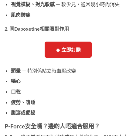
視覺模糊、對光敏感
－ 較少見，通常幾小時內消失
肌肉酸痛
2. 同Dapoxetine相關嘅副作用
🔥 立即訂購
頭暈
－ 特別係站立時血壓改變
噁心
口乾
疲勞、嗜睡
腹瀉或便秘
P-Force安全嗎？邊啲人唔適合服用？