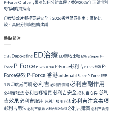
P-Force Oral Jelly果凍如何分辨真假？香港2026年正貨辨別
5招與購買指南
印度雙效片哪裡買最安全？2026香港購買指南：價格比
較、真假分辨與選購建議
熱點關注
ED治療
Dapoxetine
ED藥物比較
EXtra Super P-
Cialis
P-Force
P-
P-Force必利吉
Force
P-Force網購
P-Force副作用
P-Force 香港
Force藥效
Sildenafil
Super P-Force
健康
必利吉副作用
必利吉
印度威而鋼
必利吉價錢
生活
必利
必利吉安全
必利吉哪裡買
必利吉吃法
必利吉心得
必利吉注意事項
吉效果
必利吉服用
必利吉服用方法
必利吉用法
必利吉購買
必利吉藥局
必利吉香港
必利吉見效時間