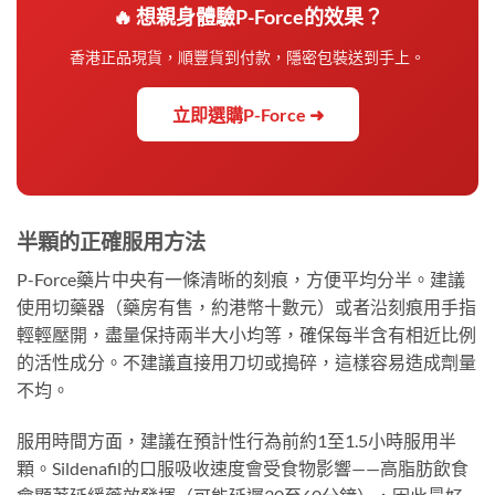
🔥 想親身體驗P-Force的效果？
香港正品現貨，順豐貨到付款，隱密包裝送到手上。
立即選購P-Force ➜
半顆的正確服用方法
P-Force藥片中央有一條清晰的刻痕，方便平均分半。建議
使用切藥器（藥房有售，約港幣十數元）或者沿刻痕用手指
輕輕壓開，盡量保持兩半大小均等，確保每半含有相近比例
的活性成分。不建議直接用刀切或搗碎，這樣容易造成劑量
不均。
服用時間方面，建議在預計性行為前約1至1.5小時服用半
顆。Sildenafil的口服吸收速度會受食物影響——高脂肪飲食