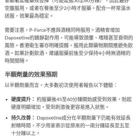
會顯著延緩藥效發揮（可能延遲30至60分鐘），因此最好
空腹服用，或者在餐後至少2小時才服藥。配合一杯常溫水
送服，效果最為穩定。
需要注意，P-Force不應與酒精同時服用。酒精會增加
Dapoxetine的鎮靜副作用，可能導致頭暈、嗜睡甚至昏倒的
風險。香港衛生署亦明確提醒，服用此類藥物期間應避免飲
酒。如果計劃飲酒，建議服藥前後至少保持4小時無酒精的
時間間隔。
半顆劑量的效果預期
以半顆劑量而言，大多數初次使用者報告以下體驗：
硬度提升：
約服藥後45至60分鐘開始感受到效果，勃起
硬度明顯增加，受到刺激後更容易進入狀態。
持久改善：
Dapoxetine成分在半顆劑量下仍能有效延長
射精時間，不少用家表示從原來的一兩分鐘延長至五至
十分鐘以上。