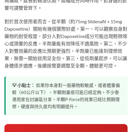
再攝取，延長射精潛伏期。兩種成分同時作用，對身體的影
響可謂雙管齊下。
對於首次使用者而言，從半顆（約75mg Sildenafil + 15mg
Dapoxetine）開始有幾個實際好處。第一，可以觀察自身對
藥物的耐受程度，部分人對Dapoxetine成分可能出現輕微噁
心或頭暈的反應，半劑量能有效降低不適風險。第二，不少
人對雙效藥的反應比預期更強烈，半劑量已能達到理想效
果，無需一開始就用足全份。第三，從低劑量起步，可以讓
身體逐步適應，後續按需要調整至全顆，體驗更可控。
💡 小貼士：
如果你本身對一般藥物較敏感，或者體重偏
輕（60公斤以下），半顆劑量很可能已經足夠。不少香
港用家在討論區分享，半顆P-Force的效果已經比預期理
想，硬度與持久度均有明顯提升。