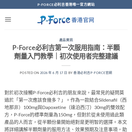
Skip
P-FORCE必利吉香港唯一官方網站
to
content
產品資訊
P-Force必利吉第一次服用指南：半顆
劑量入門教學｜初次使用者完整建議
POSTED ON
2026 年 6 月 17 日
BY
香港必利吉P-FORCE官網
對於初次接觸P-Force必利吉的朋友來說，最常見的疑問莫
過於「第一次應該食幾多？」。作為一款結合Sildenafil（西
地那非）100mg與Dapoxetine（達泊西汀）30mg的雙效配
方，P-Force的標準劑量為150mg，但對於從未使用過此類
產品的人而言，從半顆份量開始絕對是更明智的選擇。本文
將詳細講解半顆劑量的服用方法、效果預期及注意事項，助