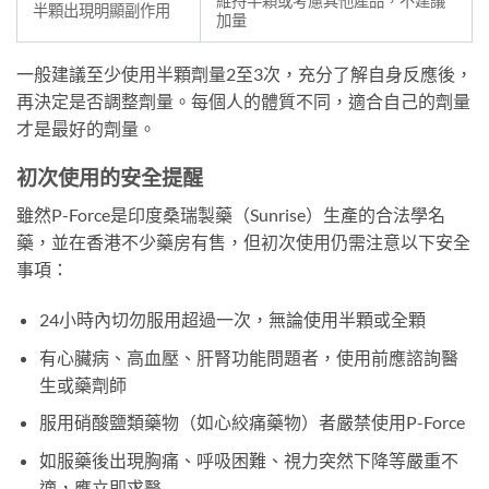
維持半顆或考慮其他產品，不建議
半顆出現明顯副作用
加量
一般建議至少使用半顆劑量2至3次，充分了解自身反應後，
再決定是否調整劑量。每個人的體質不同，適合自己的劑量
才是最好的劑量。
初次使用的安全提醒
雖然P-Force是印度桑瑞製藥（Sunrise）生產的合法學名
藥，並在香港不少藥房有售，但初次使用仍需注意以下安全
事項：
24小時內切勿服用超過一次，無論使用半顆或全顆
有心臟病、高血壓、肝腎功能問題者，使用前應諮詢醫
生或藥劑師
服用硝酸鹽類藥物（如心絞痛藥物）者嚴禁使用P-Force
如服藥後出現胸痛、呼吸困難、視力突然下降等嚴重不
適，應立即求醫