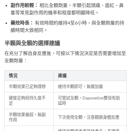
副作用較輕：
相比全顆劑量，半顆引起頭痛、面紅、鼻
塞等常見副作用的機率和程度都明顯降低。
藥效時長：
有效時間約維持4至6小時，與全顆劑量的持
續時間大致相同。
半顆與全顆的選擇建議
在充分了解自身反應後，可按以下情況決定是否需要增加至
全顆劑量：
情況
建議
半顆效果已足夠理想
維持半顆即可，無需加量
硬度足夠但持久度不
可嘗試全顆，Dapoxetine雙倍有助
足
延時
半顆效果偏弱，無副
下次使用全顆，注意觀察身體反應
作用