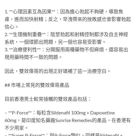
1. **心理因素互為因果**：因為擔心勃起不夠硬，導致焦
慮，進而加快射精；反之，早洩帶來的挫敗感也會影響勃起
信心。
2. **生理機制重疊**：陰莖勃起和射精控制都涉及自主神經
系統，一個環節出問題，另一個也容易受影響。
3. **治療便利性**：分開服用兩種藥物不但麻煩，還容易出
現用藥時間不一致的問題。
因此，雙效偉哥的出現正好填補了這一治療空白。
## 市場上常見的雙效偉哥產品
目前香港男士較常接觸的雙效產品包括：
– **P-Force**：每粒含Sildenafil 100mg + Dapoxetine
60mg，是印度知名藥廠Sunrise Remedies的產品，在香港有
不少用家。
– **Super P-Force**：與P-Force類似，同樣是Sildenafil +