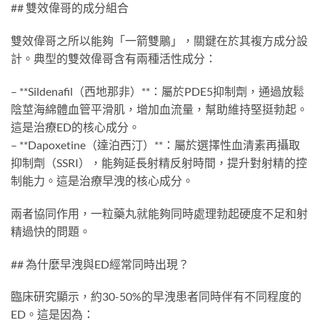
## 雙效偉哥的成分組合
雙效偉哥之所以能夠「一箭雙鵰」，關鍵在於其複方成分設
計。典型的雙效偉哥含有兩種活性成分：
– **Sildenafil（西地那非）**：屬於PDE5抑制劑，通過放鬆
陰莖海綿體血管平滑肌，增加血流量，幫助維持堅挺勃起。
這是治療ED的核心成分。
– **Dapoxetine（達泊西汀）**：屬於選擇性血清素再攝取
抑制劑（SSRI），能夠延長射精反射時間，提升對射精的控
制能力。這是治療早洩的核心成分。
兩者協同作用，一粒藥丸就能夠同時處理勃起硬度不足和射
精過快的問題。
## 為什麼早洩與ED經常同時出現？
臨床研究顯示，約30-50%的早洩患者同時伴有不同程度的
ED。這是因為：