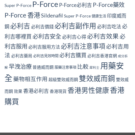
P-Force
P-Force藥效
P-Force必利吉
Super P-Force
P-Force 香港
Sildenafil
印度威而
Super P-Force
健康生活
必利吉副作用
必利吉
必
鋼
必利吉吃法
必利吉價錢
必利吉效果
必利吉安全
必
利吉哪裡買
必利吉心得
必利吉注意事項
利吉服用
必利吉用
必利吉服用方法
法
必利吉購買
必利吉藥局
必利吉香港官網
必利吉見效時間
成分拆
用藥安
早洩治療
比較
普通威而鋼
服藥注意事項
解
犀利士
全
雙效威而鋼
藥物相互作用
超級雙效威而鋼
雙效威
香港
香港男性健康
香港必利吉
而鋼 效果
香港現貨
購買